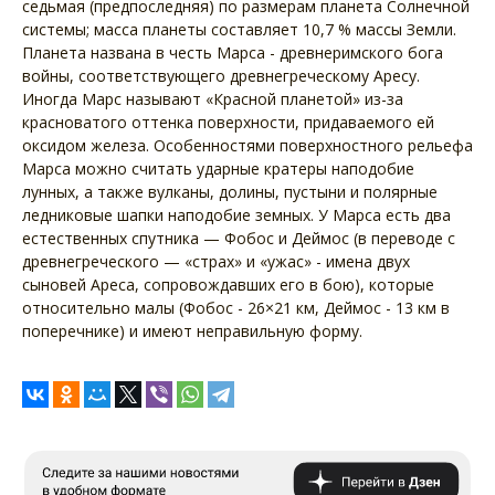
седьмая (предпоследняя) по размерам планета Солнечной
системы; масса планеты составляет 10,7 % массы Земли.
Планета названа в честь Марса - древнеримского бога
войны, соответствующего древнегреческому Аресу.
Иногда Марс называют «Красной планетой» из-за
красноватого оттенка поверхности, придаваемого ей
оксидом железа. Особенностями поверхностного рельефа
Марса можно считать ударные кратеры наподобие
лунных, а также вулканы, долины, пустыни и полярные
ледниковые шапки наподобие земных. У Марса есть два
естественных спутника — Фобос и Деймос (в переводе с
древнегреческого — «страх» и «ужас» - имена двух
сыновей Ареса, сопровождавших его в бою), которые
относительно малы (Фобос - 26×21 км, Деймос - 13 км в
поперечнике) и имеют неправильную форму.