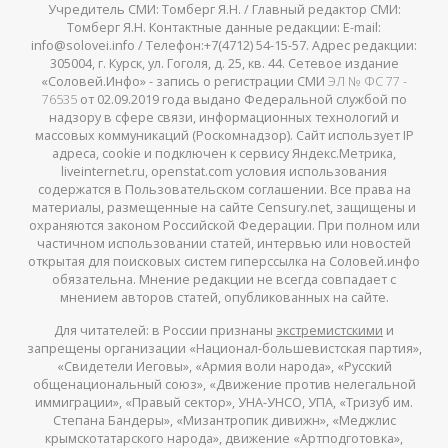
Учредитель СМИ: Томберг Я.Н. / Главный редактор СМИ:
Томберг Я.Н. Контактные данные редакции: E-mail:
info@solovei.info / Телефон:+7(4712) 54-15-57. Адрес редакции:
305004, г. Курск, ул. Гоголя, д. 25, кв. 44. Сетевое издание
«Соловей.Инфо» - запись о регистрации СМИ
ЭЛ № ФС 77 -
76535
от 02.09.2019 года выдано Федеральной службой по
надзору в сфере связи, информационных технологий и
массовых коммуникаций (Роскомнадзор). Сайт использует IP
адреса, cookie и подключен к сервису Яндекс.Метрика,
liveinternet.ru, openstat.com условия использования
содержатся в Пользовательском соглашении. Все права на
материалы, размещенные на сайте Censury.net, защищены и
охраняются законом Российской Федерации. При полном или
частичном использовании статей, интервью или новостей
открытая для поисковых систем гиперссылка на Соловей.инфо
обязательна. Мнение редакции не всегда совпадает с
мнением авторов статей, опубликованных на сайте.
Для читателей: в России признаны
экстремистскими
и
запрещены организации «Национал-большевистская партия»,
«Свидетели Иеговы», «Армия воли народа», «Русский
общенациональный союз», «Движение против нелегальной
иммиграции», «Правый сектор», УНА-УНСО, УПА, «Тризуб им.
Степана Бандеры», «Мизантропик дивижн», «Меджлис
крымскотатарского народа», движение «Артподготовка»,