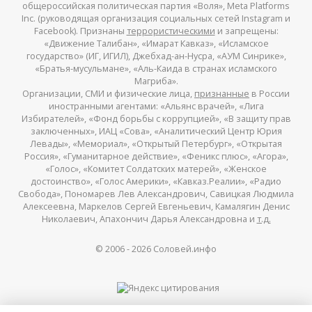
общероссийская политическая партия «Воля», Meta Platforms
Inc. (руководящая организация социальных сетей Instagram и
Facebook). Признаны
террористическими
и запрещены:
«Движение Талибан», «Имарат Кавказ», «Исламское
государство» (ИГ, ИГИЛ), Джебхад-ан-Нусра, «АУМ Синрике»,
«Братья-мусульмане», «Аль-Каида в странах исламского
Магриба».
Организации, СМИ и физические лица,
признанные
в России
иностранными агентами: «Альянс врачей», «Лига
Избирателей», «Фонд борьбы с коррупцией», «В защиту прав
заключенных», ИАЦ «Сова», «Аналитический Центр Юрия
Левады», «Мемориал», «Открытый Петербург», «Открытая
Россия», «Гуманитарное действие», «Феникс плюс», «Агора»,
«Голос», «Комитет Солдатских матерей», «Женское
достоинство», «Голос Америки», «Кавказ.Реалии», «Радио
Свобода», Пономарев Лев Александрович, Савицкая Людмила
Алексеевна, Маркелов Сергей Евгеньевич, Камалягин Денис
Николаевич, Апахончич Дарья Александровна и
т.д.
© 2006 -
2026
Соловей.инфо