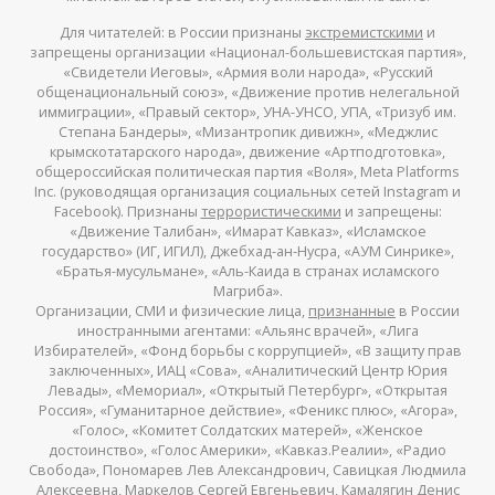
Для читателей: в России признаны
экстремистскими
и
запрещены организации «Национал-большевистская партия»,
«Свидетели Иеговы», «Армия воли народа», «Русский
общенациональный союз», «Движение против нелегальной
иммиграции», «Правый сектор», УНА-УНСО, УПА, «Тризуб им.
Степана Бандеры», «Мизантропик дивижн», «Меджлис
крымскотатарского народа», движение «Артподготовка»,
общероссийская политическая партия «Воля», Meta Platforms
Inc. (руководящая организация социальных сетей Instagram и
Facebook). Признаны
террористическими
и запрещены:
«Движение Талибан», «Имарат Кавказ», «Исламское
государство» (ИГ, ИГИЛ), Джебхад-ан-Нусра, «АУМ Синрике»,
«Братья-мусульмане», «Аль-Каида в странах исламского
Магриба».
Организации, СМИ и физические лица,
признанные
в России
иностранными агентами: «Альянс врачей», «Лига
Избирателей», «Фонд борьбы с коррупцией», «В защиту прав
заключенных», ИАЦ «Сова», «Аналитический Центр Юрия
Левады», «Мемориал», «Открытый Петербург», «Открытая
Россия», «Гуманитарное действие», «Феникс плюс», «Агора»,
«Голос», «Комитет Солдатских матерей», «Женское
достоинство», «Голос Америки», «Кавказ.Реалии», «Радио
Свобода», Пономарев Лев Александрович, Савицкая Людмила
Алексеевна, Маркелов Сергей Евгеньевич, Камалягин Денис