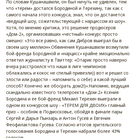
По словам Кушанашвили, он был ничуть не удивлен, тем
что «терем» достался Бородиной и Терехину, так как с
самого начала этого конкурса, знал, что он достанется
«ведущей шоу, сожительствующей с нарциссом из шоу».
Хотя, по мнению критика, это решение продюсеров
«Дом-2», организовавших «честный» конкурс просто
смешно: «Это все равно, как сам Дибров выиграл бы в
своем шоу миллион».Обвинения Кушанашвили возмутили
бой-френда Бородиной и «нарцисс» крайне эмоционально
ответил журналисту в Твиттер: «Отарик просто наверно
вчера расстроился что наши в лиге чемпионов
облажались и кокос не спелый привезли)) вот и решил со
злости или радости – напомнить о себе) а какой лучший
способ? Конечно же обосрать дом2!)».Напомню, ведущая
скандально известного телепроекта «Дом-2» Ксения
Бородина и ее бой-френд Михаил Терехин выиграли в
одном из конкурсов шоу - «ТЕРЕМ ДЛЯ ДВОИХ» главный
приз – особняк в Подмосковье, обойдя в финале пары
Сергей и Дарья Пынзарь и Антон Гусев и Евгения
Феофилактова-Гусева. Согласно итогов зрительского
голосования Бородина и Терехин набрали более 43%
голосов.