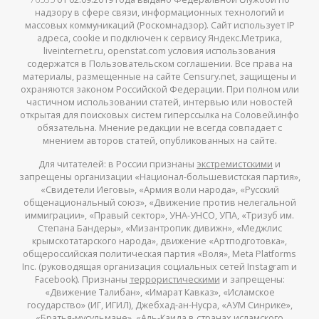
надзору в сфере связи, информационных технологий и
массовых коммуникаций (Роскомнадзор). Сайт использует IP
адреса, cookie и подключен к сервису Яндекс.Метрика,
liveinternet.ru, openstat.com условия использования
содержатся в Пользовательском соглашении. Все права на
материалы, размещенные на сайте Censury.net, защищены и
охраняются законом Российской Федерации. При полном или
частичном использовании статей, интервью или новостей
открытая для поисковых систем гиперссылка на Соловей.инфо
обязательна. Мнение редакции не всегда совпадает с
мнением авторов статей, опубликованных на сайте.
Для читателей: в России признаны
экстремистскими
и
запрещены организации «Национал-большевистская партия»,
«Свидетели Иеговы», «Армия воли народа», «Русский
общенациональный союз», «Движение против нелегальной
иммиграции», «Правый сектор», УНА-УНСО, УПА, «Тризуб им.
Степана Бандеры», «Мизантропик дивижн», «Меджлис
крымскотатарского народа», движение «Артподготовка»,
общероссийская политическая партия «Воля», Meta Platforms
Inc. (руководящая организация социальных сетей Instagram и
Facebook). Признаны
террористическими
и запрещены:
«Движение Талибан», «Имарат Кавказ», «Исламское
государство» (ИГ, ИГИЛ), Джебхад-ан-Нусра, «АУМ Синрике»,
«Братья-мусульмане», «Аль-Каида в странах исламского