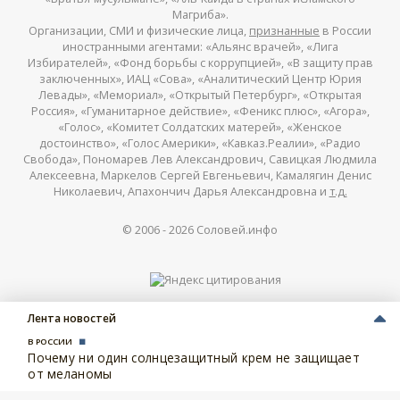
Магриба».
Организации, СМИ и физические лица,
признанные
в России
иностранными агентами: «Альянс врачей», «Лига
Избирателей», «Фонд борьбы с коррупцией», «В защиту прав
заключенных», ИАЦ «Сова», «Аналитический Центр Юрия
Левады», «Мемориал», «Открытый Петербург», «Открытая
Россия», «Гуманитарное действие», «Феникс плюс», «Агора»,
«Голос», «Комитет Солдатских матерей», «Женское
достоинство», «Голос Америки», «Кавказ.Реалии», «Радио
Свобода», Пономарев Лев Александрович, Савицкая Людмила
Алексеевна, Маркелов Сергей Евгеньевич, Камалягин Денис
Николаевич, Апахончич Дарья Александровна и
т.д.
© 2006 -
2026
Соловей.инфо
Лента новостей
В РОССИИ
Почему ни один солнцезащитный крем не защищает
от меланомы