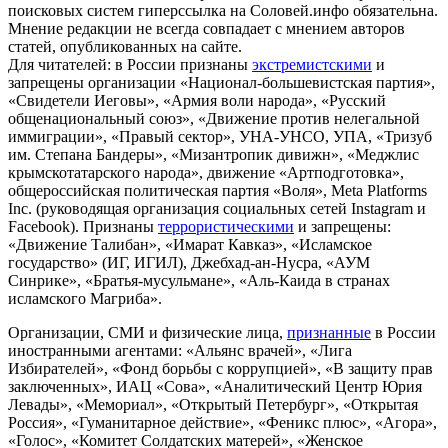
поисковых систем гиперссылка на Соловей.инфо обязательна.
Мнение редакции не всегда совпадает с мнением авторов
статей, опубликованных на сайте.
Для читателей: в России признаны
экстремистскими
и
запрещены организации «Национал-большевистская партия»,
«Свидетели Иеговы», «Армия воли народа», «Русский
общенациональный союз», «Движение против нелегальной
иммиграции», «Правый сектор», УНА-УНСО, УПА, «Тризуб
им. Степана Бандеры», «Мизантропик дивижн», «Меджлис
крымскотатарского народа», движение «Артподготовка»,
общероссийская политическая партия «Воля», Meta Platforms
Inc. (руководящая организация социальных сетей Instagram и
Facebook). Признаны
террористическими
и запрещены:
«Движение Талибан», «Имарат Кавказ», «Исламское
государство» (ИГ, ИГИЛ), Джебхад-ан-Нусра, «АУМ
Синрике», «Братья-мусульмане», «Аль-Каида в странах
исламского Магриба».
Организации, СМИ и физические лица,
признанные
в России
иностранными агентами: «Альянс врачей», «Лига
Избирателей», «Фонд борьбы с коррупцией», «В защиту прав
заключенных», ИАЦ «Сова», «Аналитический Центр Юрия
Левады», «Мемориал», «Открытый Петербург», «Открытая
Россия», «Гуманитарное действие», «Феникс плюс», «Агора»,
«Голос», «Комитет Солдатских матерей», «Женское