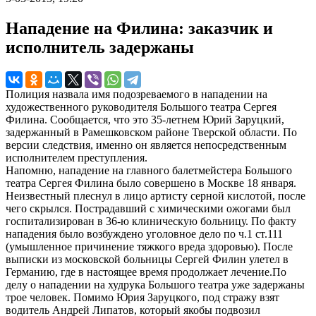
Нападение на Филина: заказчик и
исполнитель задержаны
Полиция назвала имя подозреваемого в нападении на
художественного руководителя Большого театра Сергея
Филина. Сообщается, что это 35-летнем Юрий Заруцкий,
задержанный в Рамешковском районе Тверской области. По
версии следствия, именно он является непосредственным
исполнителем преступления.
Напомню, нападение на главного балетмейстера Большого
театра Сергея Филина было совершено в Москве 18 января.
Неизвестный плеснул в лицо артисту серной кислотой, после
чего скрылся. Пострадавший с химическими ожогами был
госпитализирован в 36-ю клиническую больницу. По факту
нападения было возбуждено уголовное дело по ч.1 ст.111
(умышленное причинение тяжкого вреда здоровью). После
выписки из московской больницы Сергей Филин улетел в
Германию, где в настоящее время продолжает лечение.По
делу о нападении на худрука Большого театра уже задержаны
трое человек. Помимо Юрия Заруцкого, под стражу взят
водитель Андрей Липатов, который якобы подвозил