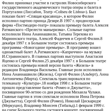
Филин принимал участие в гастролях Новосибирского
государственного академического театра оперы и балета в
Португалии (Лиссабон, Театр «Coliseu de Lisboa»). Был
показан балет «Спящая красавица», в котором Филин
исполнил партию принца Дезире.В 1997 г. продюсерская
фирма «Постмодерн-театр» показала премьеру балета Алексея
Ратманского «Прелести маньеризма». Сольные партии
исполнили Нина Ананиашвили, Татьяна Терехова из
Мариинского театра, Алексей Фадеечев и Сергей Филин.8
декабря 1997 г. в Большом театре состоялась премьера
программы «Новогодние премьеры». В программу вошел
одноактный балет А.Ратманского «Каприччио» на музыку
И.Стравинского. В главных партиях выступили Анастасия
Яценко и Сергей Филин.25 декабря 1997 г. в Большом театре
состоялась премьера новой версии балета «Жизель» в
редакции Владимира Васильева. Главные роли исполняли
Нина Ананиашвили (Жизель), Сергей Филин (Альберт), Анна
Антоничева (Мирта). Спектакль транслировался по
телеканалу «Культура».18 ноября 1998 г. в Большом театре
прошло представление балета «Ромео и Джульетта»,
посвященное 90-летию со дня рождения Михаила Чулаки.
Главные партии в этом спектакле исполнили Инна Петрова
(Джульетта), Сергей Филин (Ромео), Николай Цискаридзе
(Меркуцио), Владимир Моисеев (Тибальд).1 февраля 1999 г.
на сцене Большого театра состоялся концерт, посвященный