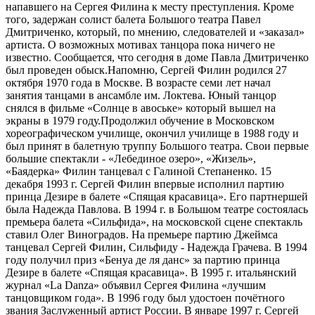
напавшего на Сергея Филина к месту преступления. Кроме
того, задержан солист балета Большого театра Павел
Дмитриченко, который, по мнению, следователей и «заказал»
артиста. О возможных мотивах танцора пока ничего не
известно. Сообщается, что сегодня в доме Павла Дмитриченко
был проведен обыск.Напомню, Сергей Филин родился 27
октября 1970 года в Москве. В возрасте семи лет начал
занятия танцами в ансамбле им. Локтева. Юный танцор
снялся в фильме «Солнце в авоське» который вышел на
экраны в 1979 году.Продолжил обучение в Московском
хореографическом училище, окончил училище в 1988 году и
был принят в балетную труппу Большого театра. Свои первые
большие спектакли - «Лебединое озеро», «Жизель»,
«Баядерка» Филин танцевал с Галиной Степаненко. 15
декабря 1993 г. Сергей Филин впервые исполнил партию
принца Дезире в балете «Спящая красавица». Его партнершей
была Надежда Павлова. В 1994 г. в Большом театре состоялась
премьера балета «Сильфида», на московской сцене спектакль
ставил Олег Виноградов. На премьере партию Джеймса
танцевал Сергей Филин, Сильфиду - Надежда Грачева. В 1994
году получил приз «Бенуа де ля данс» за партию принца
Дезире в балете «Спящая красавица». В 1995 г. итальянский
журнал «La Danza» объявил Сергея Филина «лучшим
танцовщиком года». В 1996 году был удостоен почётного
звания Заслуженный артист России. В январе 1997 г. Сергей