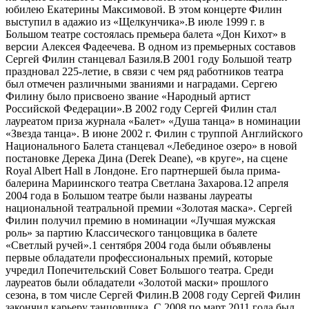
юбилею Екатерины Максимовой. В этом концерте Филин
выступил в адажио из «Щелкунчика».В июле 1999 г. в
Большом театре состоялась премьера балета «Дон Кихот» в
версии Алексея Фадеечева. В одном из премьерных составов
Сергей Филин станцевал Базиля.В 2001 году Большой театр
праздновал 225-летие, в связи с чем ряд работников театра
был отмечен различными званиями и наградами. Сергею
Филину было присвоено звание «Народный артист
Российской Федерации».В 2002 году Сергей Филин стал
лауреатом приза журнала «Балет» «Душа танца» в номинации
«Звезда танца». В июне 2002 г. Филин с труппой Английского
Национального Балета станцевал «Лебединое озеро» в новой
постановке Дерека Дина (Derek Deane), «в круге», на сцене
Royal Albert Hall в Лондоне. Его партнершей была прима-
балерина Мариинского театра Светлана Захарова.12 апреля
2004 года в Большом театре были названы лауреаты
национальной театральной премии «Золотая маска». Сергей
Филин получил премию в номинации «Лучшая мужская
роль» за партию Классического танцовщика в балете
«Светлый ручей».1 сентября 2004 года были объявлены
первые обладатели профессиональных премий, которые
учредил Попечительский Совет Большого театра. Среди
лауреатов были обладатели «Золотой маски» прошлого
сезона, в том числе Сергей Филин.В 2008 году Сергей Филин
закончил карьеру танцовщика. С 2008 по март 2011 года был