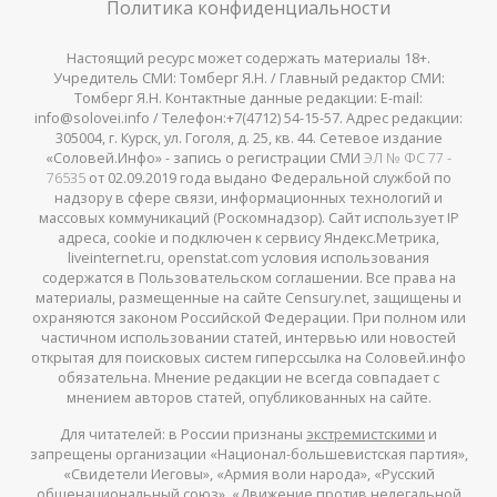
Политика конфиденциальности
Настоящий ресурс может содержать материалы 18+.
Учредитель СМИ: Томберг Я.Н. / Главный редактор СМИ:
Томберг Я.Н. Контактные данные редакции: E-mail:
info@solovei.info / Телефон:+7(4712) 54-15-57. Адрес редакции:
305004, г. Курск, ул. Гоголя, д. 25, кв. 44. Сетевое издание
«Соловей.Инфо» - запись о регистрации СМИ
ЭЛ № ФС 77 -
76535
от 02.09.2019 года выдано Федеральной службой по
надзору в сфере связи, информационных технологий и
массовых коммуникаций (Роскомнадзор). Сайт использует IP
адреса, cookie и подключен к сервису Яндекс.Метрика,
liveinternet.ru, openstat.com условия использования
содержатся в Пользовательском соглашении. Все права на
материалы, размещенные на сайте Censury.net, защищены и
охраняются законом Российской Федерации. При полном или
частичном использовании статей, интервью или новостей
открытая для поисковых систем гиперссылка на Соловей.инфо
обязательна. Мнение редакции не всегда совпадает с
мнением авторов статей, опубликованных на сайте.
Для читателей: в России признаны
экстремистскими
и
запрещены организации «Национал-большевистская партия»,
«Свидетели Иеговы», «Армия воли народа», «Русский
общенациональный союз», «Движение против нелегальной