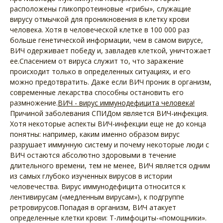
расположены гликопротеиновые «грибы», служащие
вирусу отмычкой для проникновения в клетку крови
человека. Хотя в человеческой клетке в 100 000 раз
больше генетической информации, чем в самом вирусе,
ВИЧ одерживает победу и, завладев клеткой, уничтожает
ее.Спасением от вируса служит то, что заражение
происходит только в определенных ситуациях, и его
можно предотвратить. Даже если ВИЧ проник в организм,
современные лекарства способны остановить его
размножение.
ВИЧ - вирус иммунодефицита человека!
Причиной заболевания СПИДом является ВИЧ-инфекция.
Хотя некоторые аспекты ВИЧ-инфекции еще не до конца
понятны: например, каким именно образом вирус
разрушает иммунную систему и почему некоторые люди с
ВИЧ остаются абсолютно здоровыми в течение
длительного времени, тем не менее, ВИЧ является одним
из самых глубоко изученных вирусов в истории
человечества. Вирус иммунодефицита относится к
лентивирусам («медленным вирусам»), к подгруппе
ретровирусов.Попадая в организм, ВИЧ атакует
определенные клетки крови: Т-лимфоциты-«помощники».