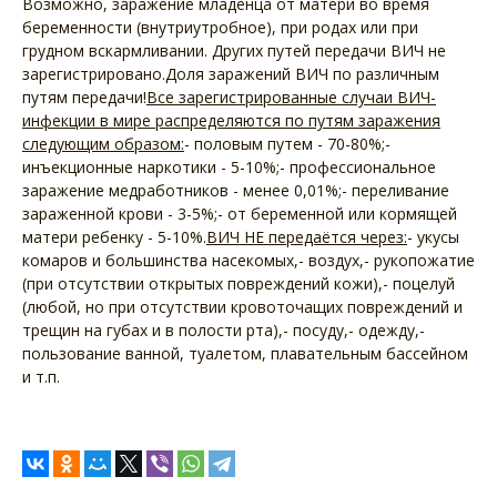
Возможно, заражение младенца от матери во время
беременности (внутриутробное), при родах или при
грудном вскармливании. Других путей передачи ВИЧ не
зарегистрировано.Доля заражений ВИЧ по различным
путям передачи!
Все зарегистрированные случаи ВИЧ-
инфекции в мире распределяются по путям заражения
следующим образом:
- половым путем - 70-80%;-
инъекционные наркотики - 5-10%;- профессиональное
заражение медработников - менее 0,01%;- переливание
зараженной крови - 3-5%;- от беременной или кормящей
матери ребенку - 5-10%.
ВИЧ НЕ передаётся через:
- укусы
комаров и большинства насекомых,- воздух,- рукопожатие
(при отсутствии открытых повреждений кожи),- поцелуй
(любой, но при отсутствии кровоточащих повреждений и
трещин на губах и в полости рта),- посуду,- одежду,-
пользование ванной, туалетом, плавательным бассейном
и т.п.