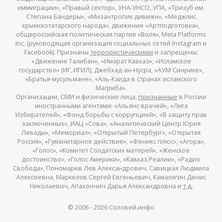
иммиграции», «Правый сектор», УНА-УНСО, УПА, «Тризуб им.
Степана Бандеры», «Мизантропик дивижн», «Меджлис
крымскотатарского народа», движение «Артподготовка»,
общероссийская политическая партия «Воля», Meta Platforms
Inc. (руководящая организация социальных сетей Instagram и
Facebook). Признаны
террористическими
и запрещены:
«Движение Талибан», «Имарат Кавказ», «Исламское
государство» (ИГ, ИГИЛ), Джебхад-ан-Нусра, «АУМ Синрике»,
«Братья-мусульмане», «Аль-Каида в странах исламского
Магриба».
Организации, СМИ и физические лица,
признанные
в России
иностранными агентами: «Альянс врачей», «Лига
Избирателей», «Фонд борьбы с коррупцией», «В защиту прав
заключенных», ИАЦ «Сова», «Аналитический Центр Юрия
Левады», «Мемориал», «Открытый Петербург», «Открытая
Россия», «Гуманитарное действие», «Феникс плюс», «Агора»,
«Голос», «Комитет Солдатских матерей», «Женское
достоинство», «Голос Америки», «Кавказ.Реалии», «Радио
Свобода», Пономарев Лев Александрович, Савицкая Людмила
Алексеевна, Маркелов Сергей Евгеньевич, Камалягин Денис
Николаевич, Апахончич Дарья Александровна и
т.д.
© 2006 -
2026
Соловей.инфо