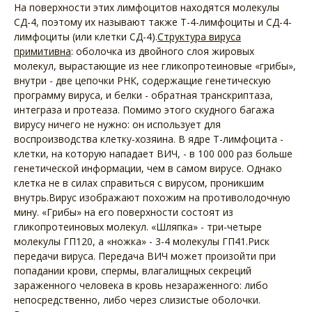
На поверхности этих лимфоцитов находятся молекулы
СД-4, поэтому их называют также Т-4-лимфоциты и СД-4-
лимфоциты (или клетки СД-4).
Структура вируса
примитивна
: оболочка из двойного слоя жировых
молекул, вырастающие из нее гликопротеиновые «грибы»,
внутри - две цепочки РНК, содержащие генетическую
программу вируса, и белки - обратная транскриптаза,
интеграза и протеаза. Помимо этого скудного багажа
вирусу ничего не нужно: он использует для
воспроизводства клетку-хозяина. В ядре Т-лимфоцита -
клетки, на которую нападает ВИЧ, - в 100 000 раз больше
генетической информации, чем в самом вирусе. Однако
клетка не в силах справиться с вирусом, проникшим
внутрь.Вирус изображают похожим на противолодочную
мину. «Грибы» на его поверхности состоят из
гликопротеиновых молекул. «Шляпка» - три-четыре
молекулы ГП120, а «ножка» - 3-4 молекулы ГП41.Риск
передачи вируса. Передача ВИЧ может произойти при
попадании крови, спермы, влагалищных секреций
зараженного человека в кровь незараженного: либо
непосредственно, либо через слизистые оболочки.