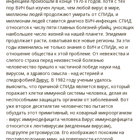
инфекцией произошли в конце 1970-х годов. Хотя с тех
пор ВИЧ был изучен лучше, чем любой вирус в мире,
миллионы людей продолжают умирать от СПИДа, и
миллионам людей ставится диагноз ВИЧ-инфекция. СПИД
относится к числу пяти главных болезней-убийц, уносящих
наибольшее число жизней на нашей планете. Эпидемия
продолжает расти, охватывая все новые регионы. За эти
годы изменились не только знания о ВИЧ и СПИДе, но и
отношение общества к этой проблеме. От невежества и
слепого страха перед неизвестной болезнью
человечество пришло к частичной победе науки над
вирусом, а здравого смысла - над истерией и
спидофобией.
Вирус
. В 1982 году ученым удалось
выяснить, что причиной СПИДа является вирус, который
поражает клетки иммунной системы человека, делая их
неспособными защищать организм от заболеваний. Вот
уже второе десятилетие человечество пытается
обуздать этот примитивный, но коварный микроорганизм
- вирус иммунодефицита человека.Вирус иммунодефицита
относится к лентивирусам (медленным вирусам),
подгруппе ретровирусов. Его изображают похожим на
противолодочную мину, на поверхности которой