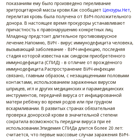
показаниям ему было произведено переливание
эритроцитарной массы крови.Как сообщает
Цензуры.Нет
,
перелитая кровь была получена от ВИЧ-положительного
донора. В настоящее время прокуроры устанавливают
причастность к правонарушению конкретных лиц.
Младенцу предстоит длительное противовирусное
лечение.Напомню, ВИЧ - вирус иммунодефицита человека,
вызывающий заболевание - ВИЧ-инфекцию, последняя
стадия которой известна как синдром приобретённого
иммунодефицита (СПИД) - в отличие от врождённого
иммунодефицита.Распространение ВИЧ-инфекции
связано, главным образом, с незащищенными половыми
контактами, использованием зараженных вирусом
шприцев, игл и других медицинских и парамедицинских
инструментов, передачей вируса от инфицированной
матери ребёнку во время родов или при грудном
вскармливании. В развитых странах обязательная
проверка донорской крови в значительной степени
сократила возможность передачи вируса при её
использовании.Эпидемия СПИДа длится более 20 лет:
считается, что первые массовые случаи заражения ВИЧ-