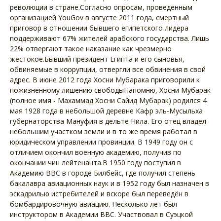
революции в стране.Согласно опросам, проведенным
организацией YouGov в августе 2011 года, смертный
приговор в отношении бывшего египетского лидера
поддерживают 67% жителей арабского государства. Лишь
22% отвергают такое наказание как чрезмерно
жестокое.Бывший президент Египта и его сыновья,
обвиняемые в коррупции, отвергли все обвинения в свой
адрес. В июне 2012 года Хосни Мубарака приговорили к
пожизненному лишению свободыНапомню, Хосни Мубарак
(полное имя - Махаммад Хосни Сайид Мубарак) родился 4
мая 1928 года в небольшой деревне Кафр эль-Мусыльха
губернаторства Мануфия в дельте Нила. Его отец владел
небольшим участком земли и в то же время работал в
юридическом управлении провинции. В 1949 году он с
отличием окончил военную академию, получив по
окончании чин лейтенанта.В 1950 году поступил в
Академию ВВС в городе Билбейс, где получил степень
бакалавра авиационных наук и в 1952 году был назначен в
эскадрилью истребителей и вскоре был переведён в
бомбардировочную авиацию. Несколько лет был
инструктором в Академии ВВС. Участвовал в Суэцкой