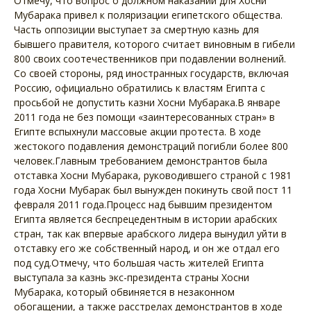
Отмечу, что вопрос о должном наказании для Хосни
Мубарака привел к поляризации египетского общества.
Часть оппозиции выступает за смертную казнь для
бывшего правителя, которого считает виновным в гибели
800 своих соотечественников при подавлении волнений.
Со своей стороны, ряд иностранных государств, включая
Россию, официально обратились к властям Египта с
просьбой не допустить казни Хосни Мубарака.В январе
2011 года не без помощи «заинтересованных стран» в
Египте вспыхнули массовые акции протеста. В ходе
жестокого подавления демонстраций погибли более 800
человек.Главным требованием демонстрантов была
отставка Хосни Мубарака, руководившего страной с 1981
года Хосни Мубарак был вынужден покинуть свой пост 11
февраля 2011 года.Процесс над бывшим президентом
Египта является беспрецедентным в истории арабских
стран, так как впервые арабского лидера вынудил уйти в
отставку его же собственный народ, и он же отдал его
под суд.Отмечу, что большая часть жителей Египта
выступала за казнь экс-президента страны Хосни
Мубарака, который обвиняется в незаконном
обогащении, а также расстрелах демонстрантов в ходе