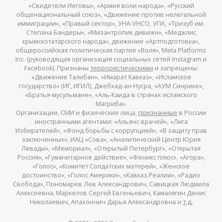
«Свидетели Иеговы», «Армия воли народа», «Русский
общенациональный союз», «Движение против нелегальной
иммиграции», «Правый сектор», УНА-УНСО, УПА, «Тризуб им.
Степана Бандеры», «Мизантропик дивижн», «Меджлис
крымскотатарского народа», движение «Артподготовка»,
общероссийская политическая партия «Воля», Meta Platforms
Inc. (руководящая организация социальных сетей Instagram и
Facebook). Признаны
террористическими
и запрещены:
«Движение Талибан», «Имарат Кавказ», «Исламское
государство» (ИГ, ИГИЛ), Джебхад-ан-Нусра, «АУМ Синрике»,
«Братья-мусульмане», «Аль-Каида в странах исламского
Магриба».
Организации, СМИ и физические лица,
признанные
в России
иностранными агентами: «Альянс врачей», «Лига
Избирателей», «Фонд борьбы с коррупцией», «В защиту прав
заключенных», ИАЦ «Сова», «Аналитический Центр Юрия
Левады», «Мемориал», «Открытый Петербург», «Открытая
Россия», «Гуманитарное действие», «Феникс плюс», «Агора»,
«Голос», «Комитет Солдатских матерей», «Женское
достоинство», «Голос Америки», «Кавказ.Реалии», «Радио
Свобода», Пономарев Лев Александрович, Савицкая Людмила
Алексеевна, Маркелов Сергей Евгеньевич, Камалягин Денис
Николаевич, Апахончич Дарья Александровна и
т.д.