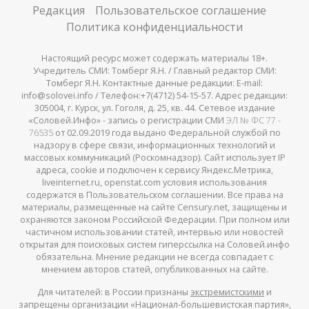
Редакция
Пользовательское соглашение
Политика конфиденциальности
Настоящий ресурс может содержать материалы 18+.
Учредитель СМИ: Томберг Я.Н. / Главный редактор СМИ:
Томберг Я.Н. Контактные данные редакции: E-mail:
info@solovei.info / Телефон:+7(4712) 54-15-57. Адрес редакции:
305004, г. Курск, ул. Гоголя, д. 25, кв. 44. Сетевое издание
«Соловей.Инфо» - запись о регистрации СМИ
ЭЛ № ФС 77 -
76535
от 02.09.2019 года выдано Федеральной службой по
надзору в сфере связи, информационных технологий и
массовых коммуникаций (Роскомнадзор). Сайт использует IP
адреса, cookie и подключен к сервису Яндекс.Метрика,
liveinternet.ru, openstat.com условия использования
содержатся в Пользовательском соглашении. Все права на
материалы, размещенные на сайте Censury.net, защищены и
охраняются законом Российской Федерации. При полном или
частичном использовании статей, интервью или новостей
открытая для поисковых систем гиперссылка на Соловей.инфо
обязательна. Мнение редакции не всегда совпадает с
мнением авторов статей, опубликованных на сайте.
Для читателей: в России признаны
экстремистскими
и
запрещены организации «Национал-большевистская партия»,