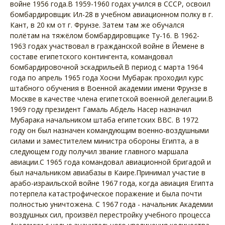
войне 1956 года.В 1959-1960 годах учился в СССР, освоил
бомбардировщик Ил-28 в учебном авиационном полку в г.
Кант, в 20 км от г. Фрунзе. Затем там же обучался
полётам на тяжёлом бомбардировщике Ту-16. В 1962-
1963 годах участвовал в гражданской войне в Йемене в
составе египетского контингента, командовал
бомбардировочной эскадрильей.В период с марта 1964
года по апрель 1965 года Хосни Мубарак проходил курс
штабного обучения в Военной академии имени Фрунзе в
Москве в качестве члена египетской военной делегации.В
1969 году президент Гамаль Абдель Насер назначил
Мубарака начальником штаба египетских ВВС. В 1972
году он был назначен командующим военно-воздушными
силами и заместителем министра обороны Египта, а в
следующем году получил звание главного маршала
авиации.С 1965 года командовал авиационной бригадой и
был начальником авиабазы в Каире.Принимал участие в
арабо-израильской войне 1967 года, когда авиация Египта
потерпела катастрофическое поражение и была почти
полностью уничтожена. С 1967 года - начальник Академии
воздушных сил, произвёл перестройку учебного процесса