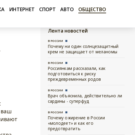
КА
ИНТЕРНЕТ
СПОРТ
АВТО
ОБЩЕСТВО
Лента новостей
В РОССИИ
Почему ни один солнцезащитный
»
крем не защищает от меланомы
В РОССИИ
Россиянкам рассказали, как
подготовиться к риску
преждевременных родов
В РОССИИ
Врач объяснила, действительно ли
сардины - суперфуд
с
 ваш
В РОССИИ
Почему ожирение в России
чивают
«молодеет» и как его
предотвратить
ства