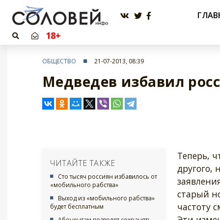
ГЛАВ
18+
ОБЩЕСТВО
21-07-2013, 08:39
Медведев избавил росс
Теперь, ч
ЧИТАЙТЕ ТАКЖЕ
другого, 
Сто тысяч россиян избавилось от
заявлени
«мобильного рабства»
старый н
Выход из «мобильного рабства»
частоту с
будет бесплатным
Эти изме
Абонентам позволят сохранять