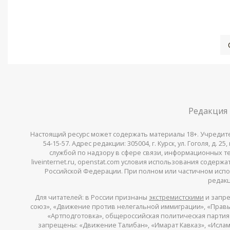
Редакция
Настоящий ресурс может содержать материалы 18+. Учредитель 
54-15-57. Адрес редакции: 305004, г. Курск, ул. Гоголя, д.
службой по надзору в сфере связи, информационных тех
liveinternet.ru, openstat.com условия использования содер
Российской Федерации. При полном или частичном испо
редакц
Для читателей: в России признаны
экстремистскими
и запре
союз», «Движение против нелегальной иммиграции», «Правый
«Артподготовка», общероссийская политическая партия «
запрещены: «Движение Талибан», «Имарат Кавказ», «Исламс