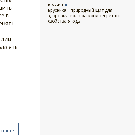
В РОССИИ
шить
Брусника - природный щит для
ее в
здоровья: врач раскрыл секретные
свойства ягоды
енять
 лиц
тавлять
нтакте