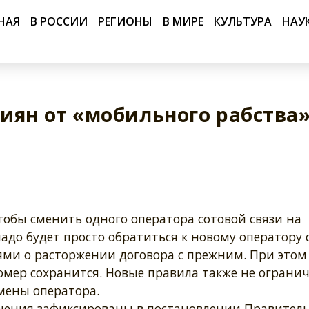
НАЯ
В РОССИИ
РЕГИОНЫ
В МИРЕ
КУЛЬТУРА
НАУ
иян от «мобильного рабства
тобы сменить одного оператора сотовой связи на
надо будет просто обратиться к новому оператору 
ями о расторжении договора с прежним. При этом
омер сохранится. Новые правила также не ограни
мены оператора.
нения зафиксированы в постановлении Правитель