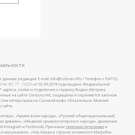
иальности
анные редакции: E-mail: info@solovei.info / Телефон:+7(4712)
Л № ФС 77 - 76535
от 02.09.2019 года выдано Федеральной
 адреса, cookie и подключен к сервису Яндекс.Метрика,
щенные на сайте Censury.net, защищены и охраняются законом
стем гиперссылка на Соловей.инфо обязательна. Мнение
 сайте.
еговы», «Армия воли народа», «Русский общенациональный
пик дивижн», «Меджлис крымскотатарского народа», движение
й Instagram и Facebook). Признаны
террористическими
и
я-мусульмане», «Аль-Каида в странах исламского Магриба».