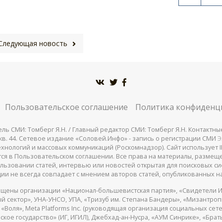
Следующая новость
Пользовательское соглашение
Политика конфиденц
СМИ: Томберг Я.Н. / Главный редактор СМИ: Томберг Я.Н. Контактные д
 25, кв. 44. Сетевое издание «Соловей.Инфо» - запись о регистрации СМИ
Э
нологий и массовых коммуникаций (Роскомнадзор). Сайт использует IP
жатся в Пользовательском соглашении. Все права на материалы, разме
льзовании статей, интервью или новостей открытая для поисковых си
ии не всегда совпадает с мнением авторов статей, опубликованных на
щены организации «Национал-большевистская партия», «Свидетели И
 сектор», УНА-УНСО, УПА, «Тризуб им. Степана Бандеры», «Мизантро
Воля», Meta Platforms Inc. (руководящая организация социальных сете
кое государство» (ИГ, ИГИЛ), Джебхад-ан-Нусра, «АУМ Синрике», «Брать