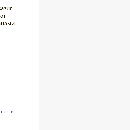
хазия
ают
анами.
нтакте