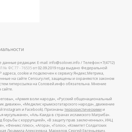
иальности
анные редакции: E-mail: info@solovei.info / Телефон:+7(4712)
Л № ФС 77 - 76535
от 02.09.2019 года выдано Федеральной
 адреса, cookie и подключен к сервису Яндекс.Метрика,
щенные на сайте Censury.net, защищены и охраняются законом
стем гиперссылка на Соловей.инфо обязательна. Мнение
 сайте.
еговы», «Армия воли народа», «Русский общенациональный
пик дивижн», «Меджлис крымскотатарского народа», движение
й Instagram и Facebook). Признаны
террористическими
и
я-мусульмане», «Аль-Каида в странах исламского Магриба».
д борьбы с коррупцией», «В защиту прав заключенных», ИАЦ
, «Феникс плюс», «Агора», «Голос», «Комитет Солдатских
ицкая Людмила Алексеевна, Маркелов Сергей Евгеньевич,