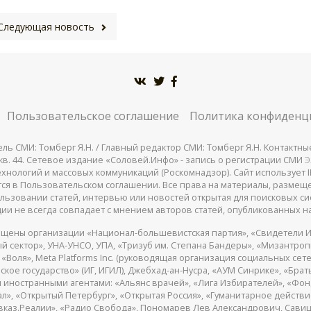
Следующая новость
Пользовательское соглашение
Политика конфиденц
СМИ: Томберг Я.Н. / Главный редактор СМИ: Томберг Я.Н. Контактные д
 25, кв. 44. Сетевое издание «Соловей.Инфо» - запись о регистрации СМИ
Э
нологий и массовых коммуникаций (Роскомнадзор). Сайт использует IP
жатся в Пользовательском соглашении. Все права на материалы, разме
льзовании статей, интервью или новостей открытая для поисковых си
ии не всегда совпадает с мнением авторов статей, опубликованных на
щены организации «Национал-большевистская партия», «Свидетели И
 сектор», УНА-УНСО, УПА, «Тризуб им. Степана Бандеры», «Мизантро
Воля», Meta Platforms Inc. (руководящая организация социальных сете
кое государство» (ИГ, ИГИЛ), Джебхад-ан-Нусра, «АУМ Синрике», «Брать
 иностранными агентами: «Альянс врачей», «Лига Избирателей», «Фон
, «Открытый Петербург», «Открытая Россия», «Гуманитарное действие»
авказ.Реалии», «Радио Свобода», Пономарев Лев Александрович, Сав