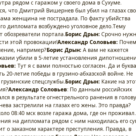
утра рядом с гаражом у своего дома в Сухуме.
ся, что Дмитрий Вишернев был убил на глазах св
Сама женщина не пострадала. По факту убийства
го дипломата возбуждено уголовное дело.Тему
 обозреватели портала.
Борис Дрын:
Срочно нуж
сти этой провокации!
Александр Соловьев:
Почем
ление, например?
Борис Дрын:
А вам не кажется
бхазии убили в 5-летие установления дипотношен
вьев:
Тут я с вами полностью согласен. Да и букв
ть 20-летие победы в грузино-абхазской войне. Не
 грузинские спецслужбы.
Борис Дрын:
Какие на это
ия?
Александр Соловьев
: По данным российских
лся в результате огнестрельного ранения в голову
ва застрелили на глазах его жены. Это правда?
оло 08:40 мск возле гаража дома, где он проживал.
ия на дипломата рядом с ним находилась его суп
ит о заказном характере преступления. Правда, в