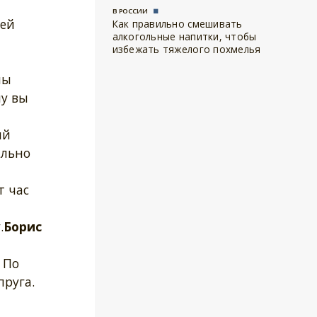
В РОССИИ
оей
Как правильно смешивать
алкогольные напитки, чтобы
избежать тяжелого похмелья
ны
у вы
ий
ально
т час
.
Борис
 По
руга.