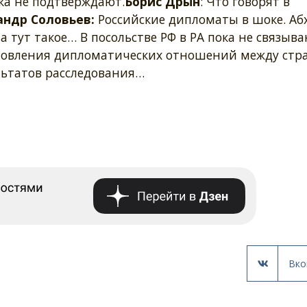
ка не подтверждают.
Борис Дрын
: Что говорят в
андр Соловьев:
Российские дипломаты в шоке. Аб
а тут такое… В посольстве РФ в РА пока не связыв
ановления дипломатических отношений между стр
ьтатов расследования…
Вко