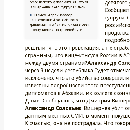
девятого 
российского дипломата Дмитрия
Вишернева и его супруги Ольги
Сообщает
И смех, и грех: киллер,
супруги. 
застреливший российского
российско
дипломата в Абхазии, уехал с места
преступления на троллейбусе
продолжат
подробно
решили, что это провокация, а не ограб
странным, что вице-консула России в А
между двумя странами?
Александр Соло
через 3 недели республика будет отмеча
исключено, что это убийство совершили
известны подробности этого преступлен
дипломатов в Абхазии, их коллега сконча
Дрын:
Сообщалось, что Дмитрия Вишерне
Александр Соловьев
: Вишернев убит ок
данным местных СМИ, в момент покушен
К счастью, она не пострадала. Что говор