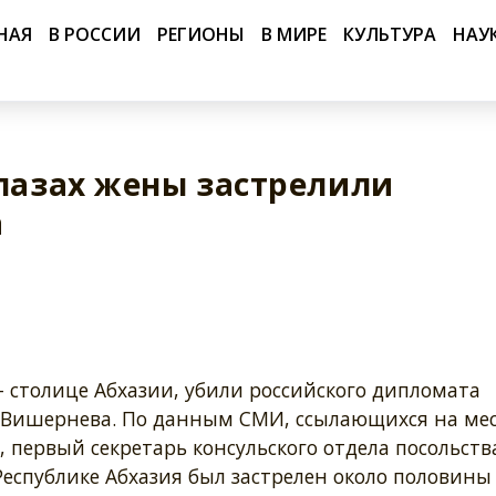
НАЯ
В РОССИИ
РЕГИОНЫ
В МИРЕ
КУЛЬТУРА
НАУ
глазах жены застрелили
а
– столице Абхазии, убили российского дипломата
Вишернева. По данным СМИ, ссылающихся на ме
первый секретарь консульского отдела посольств
Республике Абхазия был застрелен около половины