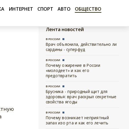
КА
ИНТЕРНЕТ
СПОРТ
АВТО
ОБЩЕСТВО
Лента новостей
В РОССИИ
Врач объяснила, действительно ли
сардины - суперфуд
В РОССИИ
Почему ожирение в России
«молодеет» и как его
предотвратить
В РОССИИ
Брусника - природный щит для
здоровья: врач раскрыл секретные
свойства ягоды
стную
В РОССИИ
а
Почему возникает неприятный
запах изо рта и как его лечить