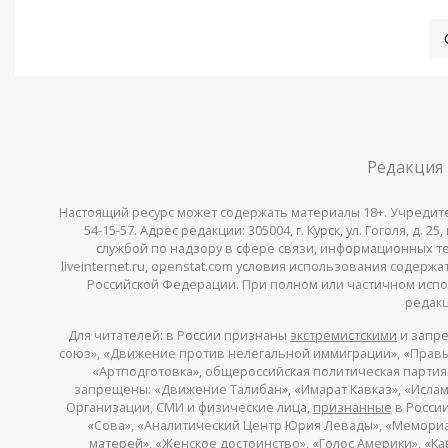
Редакция
Настоящий ресурс может содержать материалы 18+. Учредитель 
54-15-57. Адрес редакции: 305004, г. Курск, ул. Гоголя, д.
службой по надзору в сфере связи, информационных тех
liveinternet.ru, openstat.com условия использования содер
Российской Федерации. При полном или частичном испо
редакц
Для читателей: в России признаны
экстремистскими
и запре
союз», «Движение против нелегальной иммиграции», «Правый
«Артподготовка», общероссийская политическая партия «
запрещены: «Движение Талибан», «Имарат Кавказ», «Исламс
Организации, СМИ и физические лица,
признанные
в России
«Сова», «Аналитический Центр Юрия Левады», «Мемориал»
матерей», «Женское достоинство», «Голос Америки», «К