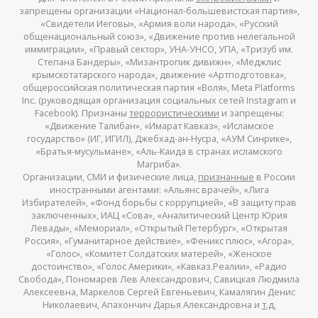
запрещены организации «Национал-большевистская партия»,
«Свидетели Иеговы», «Армия воли народа», «Русский
общенациональный союз», «Движение против нелегальной
иммиграции», «Правый сектор», УНА-УНСО, УПА, «Тризуб им.
Степана Бандеры», «Мизантропик дивижн», «Меджлис
крымскотатарского народа», движение «Артподготовка»,
общероссийская политическая партия «Воля», Meta Platforms
Inc. (руководящая организация социальных сетей Instagram и
Facebook). Признаны
террористическими
и запрещены:
«Движение Талибан», «Имарат Кавказ», «Исламское
государство» (ИГ, ИГИЛ), Джебхад-ан-Нусра, «АУМ Синрике»,
«Братья-мусульмане», «Аль-Каида в странах исламского
Магриба».
Организации, СМИ и физические лица,
признанные
в России
иностранными агентами: «Альянс врачей», «Лига
Избирателей», «Фонд борьбы с коррупцией», «В защиту прав
заключенных», ИАЦ «Сова», «Аналитический Центр Юрия
Левады», «Мемориал», «Открытый Петербург», «Открытая
Россия», «Гуманитарное действие», «Феникс плюс», «Агора»,
«Голос», «Комитет Солдатских матерей», «Женское
достоинство», «Голос Америки», «Кавказ.Реалии», «Радио
Свобода», Пономарев Лев Александрович, Савицкая Людмила
Алексеевна, Маркелов Сергей Евгеньевич, Камалягин Денис
Николаевич, Апахончич Дарья Александровна и
т.д.