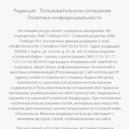
Редакция
Пользовательское соглашение
Политика конфиденциальности
Настоящий ресурс может содержать материалы 18+.
Учредитель СМИ: Томберг Я.Н. / Главный редактор СМИ:
Томберг Я.Н. Контактные данные редакции: E-mail:
info@solovei.info / Телефон:+7(4712) 54-15-57. Адрес редакции:
305004, г. Курск, ул. Гоголя, д. 25, кв. 44. Сетевое издание
«Соловей.Инфо» - запись о регистрации СМИ
ЭЛ № ФС 77 -
76535
от 02.09.2019 года выдано Федеральной службой по
надзору в сфере связи, информационных технологий и
массовых коммуникаций (Роскомнадзор). Сайт использует IP
адреса, cookie и подключен к сервису Яндекс.Метрика,
liveinternet.ru, openstat.com условия использования
содержатся в Пользовательском соглашении. Все права на
материалы, размещенные на сайте Censury.net, защищены и
охраняются законом Российской Федерации. При полном или
частичном использовании статей, интервью или новостей
открытая для поисковых систем гиперссылка на Соловей.инфо
обязательна. Мнение редакции не всегда совпадает с
мнением авторов статей, опубликованных на сайте.
Для читателей: в России признаны
экстремистскими
и