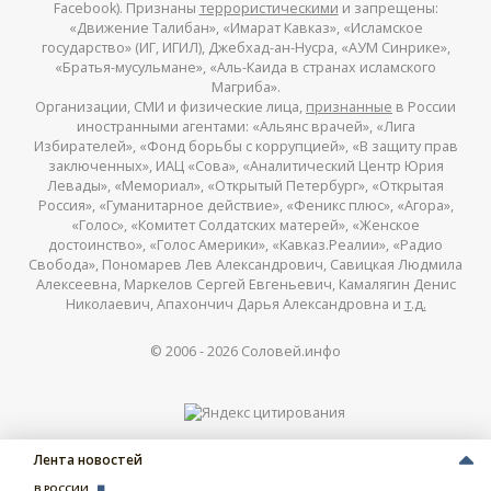
Facebook). Признаны
террористическими
и запрещены:
«Движение Талибан», «Имарат Кавказ», «Исламское
государство» (ИГ, ИГИЛ), Джебхад-ан-Нусра, «АУМ Синрике»,
«Братья-мусульмане», «Аль-Каида в странах исламского
Магриба».
Организации, СМИ и физические лица,
признанные
в России
иностранными агентами: «Альянс врачей», «Лига
Избирателей», «Фонд борьбы с коррупцией», «В защиту прав
заключенных», ИАЦ «Сова», «Аналитический Центр Юрия
Левады», «Мемориал», «Открытый Петербург», «Открытая
Россия», «Гуманитарное действие», «Феникс плюс», «Агора»,
«Голос», «Комитет Солдатских матерей», «Женское
достоинство», «Голос Америки», «Кавказ.Реалии», «Радио
Свобода», Пономарев Лев Александрович, Савицкая Людмила
Алексеевна, Маркелов Сергей Евгеньевич, Камалягин Денис
Николаевич, Апахончич Дарья Александровна и
т.д.
© 2006 -
2026
Соловей.инфо
Лента новостей
В РОССИИ