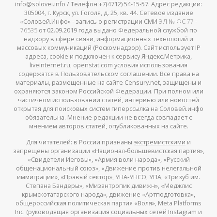
info@solovei.info / Телефон:+7(4712) 54-15-57. Адрес редакции:
305004, г. Курск, ул. Гоголя, д. 25, кв. 44. Сетевое издание
«Соловей.Инфо» - запись о регистрации СМИ
ЭЛ № ФС 77 -
76535
от 02.09.2019 года выдано Федеральной службой по
надзору в сфере связи, информационных технологий и
массовых коммуникаций (Роскомнадзор). Сайт использует IP
адреса, cookie и подключен к сервису Яндекс.Метрика,
liveinternet.ru, openstat.com условия использования
содержатся в Пользовательском соглашении. Все права на
материалы, размещенные на сайте Censury.net, защищены и
охраняются законом Российской Федерации. При полном или
частичном использовании статей, интервью или новостей
открытая для поисковых систем гиперссылка на Соловей.инфо
обязательна. Мнение редакции не всегда совпадает с
мнением авторов статей, опубликованных на сайте.
Для читателей: в России признаны
экстремистскими
и
запрещены организации «Национал-большевистская партия»,
«Свидетели Иеговы», «Армия воли народа», «Русский
общенациональный союз», «Движение против нелегальной
иммиграции», «Правый сектор», УНА-УНСО, УПА, «Тризуб им.
Степана Бандеры», «Мизантропик дивижн», «Меджлис
крымскотатарского народа», движение «Артподготовка»,
общероссийская политическая партия «Воля», Meta Platforms
Inc. (руководящая организация социальных сетей Instagram и