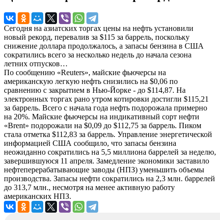
Сегодня на азиатских торгах цены на нефть установили
новый рекорд, перевалив за $115 за баррель, поскольку
снижение доллара продолжалось, а запасы бензина в США
сократились всего за несколько недель до начала сезона
летних отпусков…
По сообщению «Reuters», майские фьючерсы на
американскую легкую нефть снизились на $0,06 по
сравнению с закрытием в Нью-Йорке - до $114,87. На
электронных торгах рано утром котировки достигли $115,21
за баррель. Всего с начала года нефть подорожала примерно
на 20%. Майские фьючерсы на индикативный сорт нефти
«Brent» подорожали на $0,09 до $112,75 за баррель. Пиком
стала отметка $112,83 за баррель. Управление энергетической
информацией США сообщило, что запасы бензина
неожиданно сократились на 5,5 миллиона баррелей за неделю,
завершившуюся 11 апреля. Замедление экономики заставило
нефтеперерабатывающие заводы (НПЗ) уменьшить объемы
производства. Запасы нефти сократились на 2,3 млн. баррелей
до 313,7 млн., несмотря на менее активную работу
американских НПЗ.