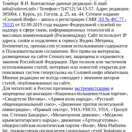
Томберг Я.Н. Контактные данные редакции: E-mail:
info@solovei.info / Телефон:+7(4712) 54-15-57. Адрес редакции:
305004, г. Курск, ул. Гоголя, д. 25, кв. 44. Сетевое издание
«Соловей.Инфо» - запись о регистрации СМИ
ЭЛ № ФС 77 -
76535
от 02.09.2019 года выдано Федеральной службой по
надзору в сфере связи, информационных технологий и
массовых коммуникаций (Роскомнадзор). Сайт использует IP
адреса, cookie и подключен к сервису Яндекс.Метрика,
liveinternet.ru, openstat.com условия использования содержатся
в Пользовательском соглашении. Все права на материалы,
размещенные на сайте Censury.net, защищены и охраняются
законом Российской Федерации. При полном или частичном
использовании статей, интервью или новостей открытая для
поисковых систем гиперссылка на Соловей.инфо обязательна.
Мнение редакции не всегда совпадает с мнением авторов
статей, опубликованных на сайте.
Для читателей: в России признаны
экстремистскими
и
запрещены организации «Национал-большевистская партия»,
«Свидетели Иеговы», «Армия воли народа», «Русский
общенациональный союз», «Движение против нелегальной
иммиграции», «Правый сектор», УНА-УНСО, УПА, «Тризуб
им. Степана Бандеры», «Мизантропик дивижн», «Меджлис
крымскотатарского народа», движение «Артподготовка»,
общероссийская политическая партия «Воля», Meta Platforms
Inc. (руководящая организация социальных сетей Instagram и