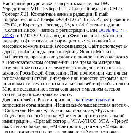
Настоящий ресурс может содержать материалы 18+.
Учредитель СМИ: Томберг Я.Н. / Главный редактор СМИ:
Томберг Я.Н. Контактные данные редакции: E-mail:
info@solovei.info / Телефон:+7(4712) 54-15-57. Адрес редакции:
305004, г. Курск, ул. Гоголя, д. 25, кв. 44. Сетевое издание
«Соловей.Инфо» - запись о регистрации СМИ
ЭЛ № ФС 77 -
76535
от 02.09.2019 года выдано Федеральной службой по
надзору в сфере связи, информационных технологий и
массовых коммуникаций (Роскомнадзор). Сайт использует IP
адреса, cookie и подключен к сервису Яндекс.Метрика,
liveinternet.ru, openstat.com условия использования содержатся
в Пользовательском соглашении. Все права на материалы,
размещенные на сайте Censury.net, защищены и охраняются
законом Российской Федерации. При полном или частичном
использовании статей, интервью или новостей открытая для
поисковых систем гиперссылка на Соловей.инфо обязательна.
Мнение редакции не всегда совпадает с мнением авторов
статей, опубликованных на сайте.
Для читателей: в России признаны
экстремистскими
и
запрещены организации «Национал-большевистская партия»,
«Свидетели Иеговы», «Армия воли народа», «Русский
общенациональный союз», «Движение против нелегальной
иммиграции», «Правый сектор», УНА-УНСО, УПА, «Тризуб
им. Степана Бандеры», «Мизантропик дивижн», «Меджлис
крымскотатарского народа», движение «Артподготовка»,