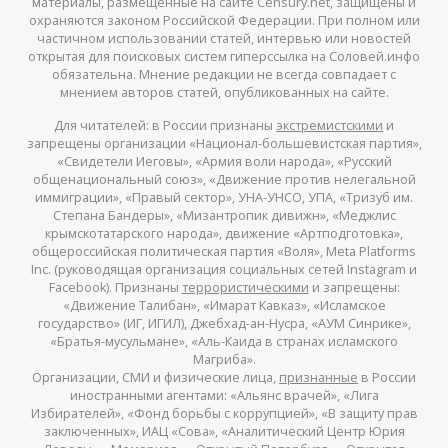
материалы, размещенные на сайте Censury.net, защищены и
охраняются законом Российской Федерации. При полном или
частичном использовании статей, интервью или новостей
открытая для поисковых систем гиперссылка на Соловей.инфо
обязательна. Мнение редакции не всегда совпадает с
мнением авторов статей, опубликованных на сайте.
Для читателей: в России признаны
экстремистскими
и
запрещены организации «Национал-большевистская партия»,
«Свидетели Иеговы», «Армия воли народа», «Русский
общенациональный союз», «Движение против нелегальной
иммиграции», «Правый сектор», УНА-УНСО, УПА, «Тризуб им.
Степана Бандеры», «Мизантропик дивижн», «Меджлис
крымскотатарского народа», движение «Артподготовка»,
общероссийская политическая партия «Воля», Meta Platforms
Inc. (руководящая организация социальных сетей Instagram и
Facebook). Признаны
террористическими
и запрещены:
«Движение Талибан», «Имарат Кавказ», «Исламское
государство» (ИГ, ИГИЛ), Джебхад-ан-Нусра, «АУМ Синрике»,
«Братья-мусульмане», «Аль-Каида в странах исламского
Магриба».
Организации, СМИ и физические лица,
признанные
в России
иностранными агентами: «Альянс врачей», «Лига
Избирателей», «Фонд борьбы с коррупцией», «В защиту прав
заключенных», ИАЦ «Сова», «Аналитический Центр Юрия