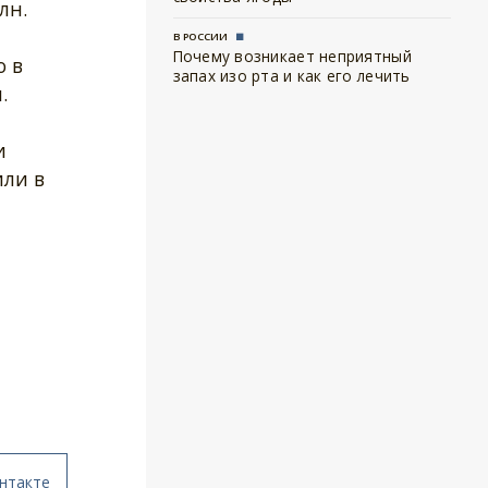
лн.
В РОССИИ
Почему возникает неприятный
ю в
запах изо рта и как его лечить
.
и
или в
нтакте