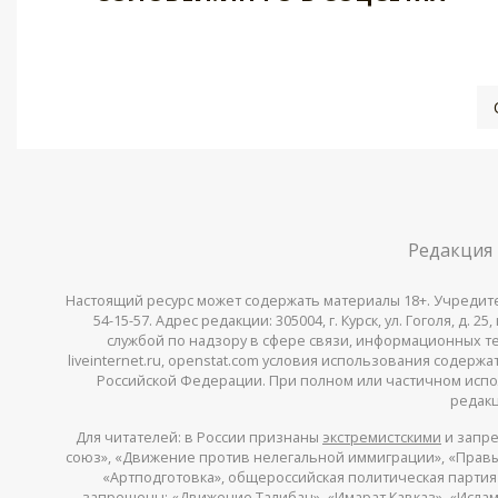
Редакция
Настоящий ресурс может содержать материалы 18+. Учредитель 
54-15-57. Адрес редакции: 305004, г. Курск, ул. Гоголя, д.
службой по надзору в сфере связи, информационных тех
liveinternet.ru, openstat.com условия использования содер
Российской Федерации. При полном или частичном испо
редакц
Для читателей: в России признаны
экстремистскими
и запре
союз», «Движение против нелегальной иммиграции», «Правый
«Артподготовка», общероссийская политическая партия «
запрещены: «Движение Талибан», «Имарат Кавказ», «Исламс