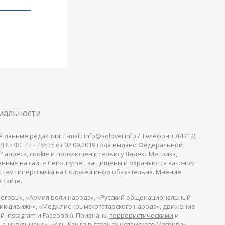
иальности
анные редакции: E-mail: info@solovei.info / Телефон:+7(4712)
Л № ФС 77 - 76535
от 02.09.2019 года выдано Федеральной
 адреса, cookie и подключен к сервису Яндекс.Метрика,
щенные на сайте Censury.net, защищены и охраняются законом
стем гиперссылка на Соловей.инфо обязательна. Мнение
 сайте.
еговы», «Армия воли народа», «Русский общенациональный
пик дивижн», «Меджлис крымскотатарского народа», движение
й Instagram и Facebook). Признаны
террористическими
и
я-мусульмане», «Аль-Каида в странах исламского Магриба».