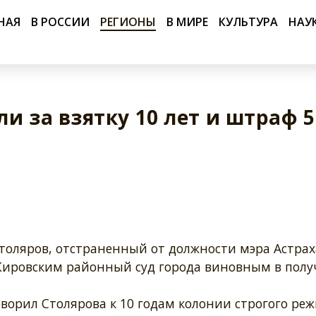
НАЯ
В РОССИИ
РЕГИОНЫ
В МИРЕ
КУЛЬТУРА
НАУ
и за взятку 10 лет и штраф 5
толяров, отстраненный от должности мэра Астрах
Кировским районный суд города виновным в пол
ворил Столярова к 10 годам колонии строгого реж