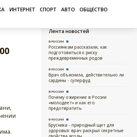
КА
ИНТЕРНЕТ
СПОРТ
АВТО
ОБЩЕСТВО
Лента новостей
В РОССИИ
Россиянкам рассказали, как
00
подготовиться к риску
преждевременных родов
В РОССИИ
Врач объяснила, действительно ли
сардины - суперфуд
В РОССИИ
Почему ожирение в России
«молодеет» и как его
ани,
предотвратить
учении
В РОССИИ
Брусника - природный щит для
здоровья: врач раскрыл секретные
има.
свойства ягоды