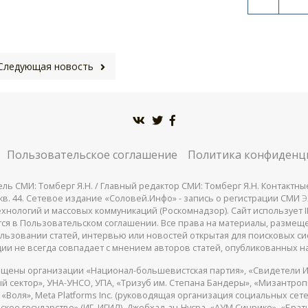
Следующая новость
Пользовательское соглашение
Политика конфиденц
СМИ: Томберг Я.Н. / Главный редактор СМИ: Томберг Я.Н. Контактные д
 25, кв. 44. Сетевое издание «Соловей.Инфо» - запись о регистрации СМИ
Э
нологий и массовых коммуникаций (Роскомнадзор). Сайт использует IP
жатся в Пользовательском соглашении. Все права на материалы, разме
льзовании статей, интервью или новостей открытая для поисковых си
ии не всегда совпадает с мнением авторов статей, опубликованных на
щены организации «Национал-большевистская партия», «Свидетели И
 сектор», УНА-УНСО, УПА, «Тризуб им. Степана Бандеры», «Мизантро
Воля», Meta Platforms Inc. (руководящая организация социальных сете
кое государство» (ИГ, ИГИЛ), Джебхад-ан-Нусра, «АУМ Синрике», «Брать