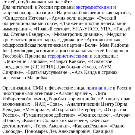
статей, опубликованных на сайте.
Для читателей: в России признаны
экстремистскими
и
запрещены организации «Национал-большевистская партия»,
«Свидетели Иеговы», «Армия воли народа», «Русский
общенациональный союз», «Движение против нелегальной
иммиграции», «Правый сектор», УНА-УНСО, УПА, «Тризуб
им. Степана Бандеры», «Мизантропик дивижн», «Меджлис
крымскотатарского народа», движение «Артподготовка»,
общероссийская политическая партия «Воля», Meta Platforms
Inc. (руководящая организация социальных сетей Instagram и
Facebook). Признаны
террористическими
и запрещены:
«Движение Талибан», «Имарат Кавказ», «Исламское
государство» (ИГ, ИГИЛ), Джебхад-ан-Нусра, «АУМ
Синрике», «Братья-мусульмане», «Аль-Каида в странах
исламского Магриба».
Организации, СМИ и физические лица,
признанные
в России
иностранными агентами: «Альянс врачей», «Лига
Избирателей», «Фонд борьбы с коррупцией», «В защиту прав
заключенных», ИАЦ «Сова», «Аналитический Центр Юрия
Левады», «Мемориал», «Открытый Петербург», «Открытая
Россия», «Гуманитарное действие», «Феникс плюс», «Агора»,
«Голос», «Комитет Солдатских матерей», «Женское
достоинство», «Голос Америки», «Кавказ.Реалии», «Радио
Свобода», Пономарев Лев Александрович, Савицкая