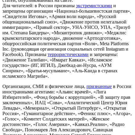
статей, опубликованных на сайте.
Для читателей: в России признаны
экстремистскими
и
запрещены организации «Национал-большевистская партия»,
«Свидетели Иеговы», «Армия воли народа», «Русский
общенациональный союз», «Движение против нелегальной
иммиграции», «Правый сектор», УНА-УНСО, УПА, «Тризуб
им. Степана Бандеры», «Мизантропик дивижн», «Меджлис
крымскотатарского народа», движение «Артподготовка»,
общероссийская политическая партия «Воля», Meta Platforms
Inc. (руководящая организация социальных сетей Instagram и
Facebook). Признаны
террористическими
и запрещены:
«Движение Талибан», «Имарат Кавказ», «Исламское
государство» (ИГ, ИГИЛ), Джебхад-ан-Нусра, «АУМ
Синрике», «Братья-мусульмане», «Аль-Каида в странах
исламского Магриба».
Организации, СМИ и физические лица,
признанные
в России
иностранными агентами: «Альянс врачей», «Лига
Избирателей», «Фонд борьбы с коррупцией», «В защиту прав
заключенных», ИАЦ «Сова», «Аналитический Центр Юрия
Левады», «Мемориал», «Открытый Петербург», «Открытая
Россия», «Гуманитарное действие», «Феникс плюс», «Агора»,
«Голос», «Комитет Солдатских матерей», «Женское
достоинство», «Голос Америки», «Кавказ.Реалии», «Радио
Свобода», Пономарев Лев Александрович, Савицкая