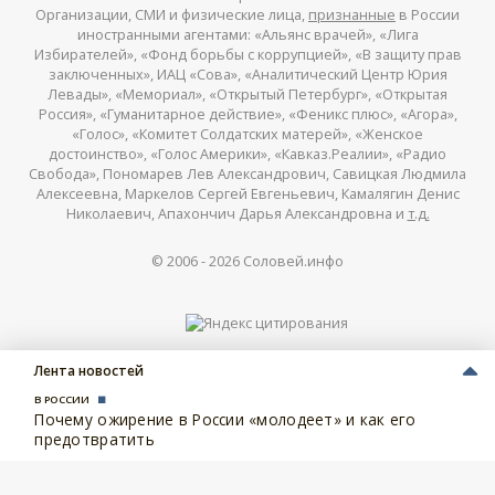
Организации, СМИ и физические лица,
признанные
в России
иностранными агентами: «Альянс врачей», «Лига
Избирателей», «Фонд борьбы с коррупцией», «В защиту прав
заключенных», ИАЦ «Сова», «Аналитический Центр Юрия
Левады», «Мемориал», «Открытый Петербург», «Открытая
Россия», «Гуманитарное действие», «Феникс плюс», «Агора»,
«Голос», «Комитет Солдатских матерей», «Женское
достоинство», «Голос Америки», «Кавказ.Реалии», «Радио
Свобода», Пономарев Лев Александрович, Савицкая Людмила
Алексеевна, Маркелов Сергей Евгеньевич, Камалягин Денис
Николаевич, Апахончич Дарья Александровна и
т.д.
© 2006 -
2026
Соловей.инфо
Лента новостей
В РОССИИ
Почему ожирение в России «молодеет» и как его
предотвратить