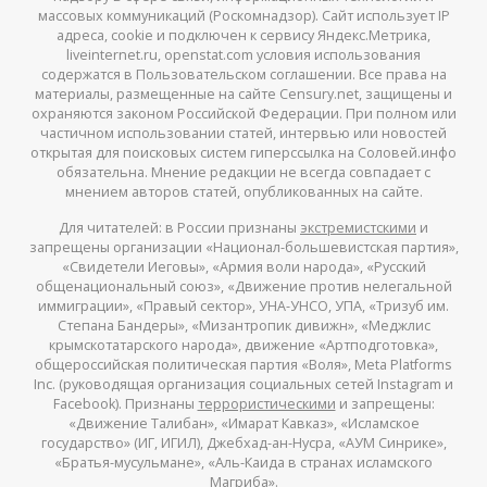
массовых коммуникаций (Роскомнадзор). Сайт использует IP
адреса, cookie и подключен к сервису Яндекс.Метрика,
liveinternet.ru, openstat.com условия использования
содержатся в Пользовательском соглашении. Все права на
материалы, размещенные на сайте Censury.net, защищены и
охраняются законом Российской Федерации. При полном или
частичном использовании статей, интервью или новостей
открытая для поисковых систем гиперссылка на Соловей.инфо
обязательна. Мнение редакции не всегда совпадает с
мнением авторов статей, опубликованных на сайте.
Для читателей: в России признаны
экстремистскими
и
запрещены организации «Национал-большевистская партия»,
«Свидетели Иеговы», «Армия воли народа», «Русский
общенациональный союз», «Движение против нелегальной
иммиграции», «Правый сектор», УНА-УНСО, УПА, «Тризуб им.
Степана Бандеры», «Мизантропик дивижн», «Меджлис
крымскотатарского народа», движение «Артподготовка»,
общероссийская политическая партия «Воля», Meta Platforms
Inc. (руководящая организация социальных сетей Instagram и
Facebook). Признаны
террористическими
и запрещены:
«Движение Талибан», «Имарат Кавказ», «Исламское
государство» (ИГ, ИГИЛ), Джебхад-ан-Нусра, «АУМ Синрике»,
«Братья-мусульмане», «Аль-Каида в странах исламского
Магриба».