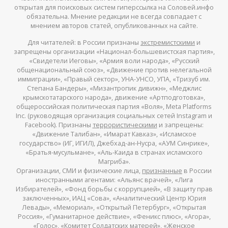
открытая для поисковых систем гиперссылка на Соловей.инфо
обязательна. Мнение редакции не всегда совпадает с
мнением авторов статей, опубликованных на сайте.
Для читателей: в России признаны
экстремистскими
и
запрещены организации «Национал-большевистская партия»,
«Свидетели Иеговы», «Армия воли народа», «Русский
общенациональный союз», «Движение против нелегальной
иммиграции», «Правый сектор», УНА-УНСО, УПА, «Тризуб им.
Степана Бандеры», «Мизантропик дивижн», «Меджлис
крымскотатарского народа», движение «Артподготовка»,
общероссийская политическая партия «Воля», Meta Platforms
Inc. (руководящая организация социальных сетей Instagram и
Facebook). Признаны
террористическими
и запрещены:
«Движение Талибан», «Имарат Кавказ», «Исламское
государство» (ИГ, ИГИЛ), Джебхад-ан-Нусра, «АУМ Синрике»,
«Братья-мусульмане», «Аль-Каида в странах исламского
Магриба».
Организации, СМИ и физические лица,
признанные
в России
иностранными агентами: «Альянс врачей», «Лига
Избирателей», «Фонд борьбы с коррупцией», «В защиту прав
заключенных», ИАЦ «Сова», «Аналитический Центр Юрия
Левады», «Мемориал», «Открытый Петербург», «Открытая
Россия», «Гуманитарное действие», «Феникс плюс», «Агора»,
«Голос», «Комитет Солдатских матерей», «Женское