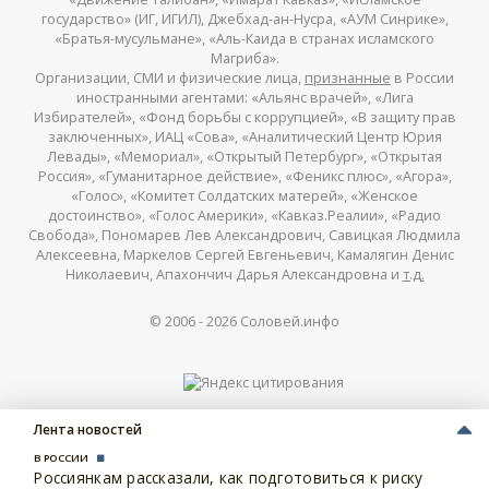
государство» (ИГ, ИГИЛ), Джебхад-ан-Нусра, «АУМ Синрике»,
«Братья-мусульмане», «Аль-Каида в странах исламского
Магриба».
Организации, СМИ и физические лица,
признанные
в России
иностранными агентами: «Альянс врачей», «Лига
Избирателей», «Фонд борьбы с коррупцией», «В защиту прав
заключенных», ИАЦ «Сова», «Аналитический Центр Юрия
Левады», «Мемориал», «Открытый Петербург», «Открытая
Россия», «Гуманитарное действие», «Феникс плюс», «Агора»,
«Голос», «Комитет Солдатских матерей», «Женское
достоинство», «Голос Америки», «Кавказ.Реалии», «Радио
Свобода», Пономарев Лев Александрович, Савицкая Людмила
Алексеевна, Маркелов Сергей Евгеньевич, Камалягин Денис
Николаевич, Апахончич Дарья Александровна и
т.д.
© 2006 -
2026
Соловей.инфо
Лента новостей
В РОССИИ
Россиянкам рассказали, как подготовиться к риску