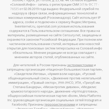
305004, г. Курск, ул. Гоголя, д. 25, кв. 44. Сетевое издание
«Соловей.Инфо» - запись о регистрации СМИ
ЭЛ № ФС 77 -
76535
от 02.09.2019 года выдано Федеральной службой по
надзору в сфере связи, информационных технологий и
массовых коммуникаций (Роскомнадзор). Сайт использует IP
адреса, cookie и подключен к сервису Яндекс.Метрика,
liveinternet.ru, openstat.com условия использования
содержатся в Пользовательском соглашении. Все права на
материалы, размещенные на сайте Censury.net, защищены и
охраняются законом Российской Федерации. При полном или
частичном использовании статей, интервью или новостей
открытая для поисковых систем гиперссылка на Соловей.инфо
обязательна. Мнение редакции не всегда совпадает с
мнением авторов статей, опубликованных на сайте.
Для читателей: в России признаны
экстремистскими
и
запрещены организации «Национал-большевистская партия»,
«Свидетели Иеговы», «Армия воли народа», «Русский
общенациональный союз», «Движение против нелегальной
иммиграции», «Правый сектор», УНА-УНСО, УПА, «Тризуб им.
Степана Бандеры», «Мизантропик дивижн», «Меджлис
крымскотатарского народа», движение «Артподготовка»,
общероссийская политическая партия «Воля», Meta Platforms
Inc. (руководящая организация социальных сетей Instagram и
Facebook). Признаны
террористическими
и запрещены:
«Движение Талибан», «Имарат Кавказ», «Исламское