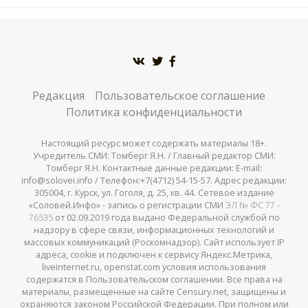
Редакция
Пользовательское соглашение
Политика конфиденциальности
Настоящий ресурс может содержать материалы 18+.
Учредитель СМИ: Томберг Я.Н. / Главный редактор СМИ:
Томберг Я.Н. Контактные данные редакции: E-mail:
info@solovei.info / Телефон:+7(4712) 54-15-57. Адрес редакции:
305004, г. Курск, ул. Гоголя, д. 25, кв. 44. Сетевое издание
«Соловей.Инфо» - запись о регистрации СМИ
ЭЛ № ФС 77 -
76535
от 02.09.2019 года выдано Федеральной службой по
надзору в сфере связи, информационных технологий и
массовых коммуникаций (Роскомнадзор). Сайт использует IP
адреса, cookie и подключен к сервису Яндекс.Метрика,
liveinternet.ru, openstat.com условия использования
содержатся в Пользовательском соглашении. Все права на
материалы, размещенные на сайте Censury.net, защищены и
охраняются законом Российской Федерации. При полном или