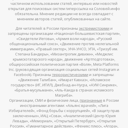
частичном использовании статей, интервью или новостей
открытая для поисковых систем гиперссылка на Соловей.инфо
обязательна. Мнение редакции не всегда совпадает с
мнением авторов статей, опубликованных на сайте.
Для читателей: в России признаны
экстремистскими
и
запрещены организации «Национал-большевистская партия»,
«Свидетели Иеговы», «Армия воли народа», «Русский
общенациональный союз», «Движение против нелегальной
иммиграции», «Правый сектор», УНА-УНСО, УПА, «Тризуб им.
Степана Бандеры», «Мизантропик дивижн», «Меджлис
крымскотатарского народа», движение «Артподготовка»,
общероссийская политическая партия «Воля», Meta Platforms
Inc. (руководящая организация социальных сетей Instagram и
Facebook). Признаны
террористическими
и запрещены:
«Движение Талибан», «Имарат Кавказ», «Исламское
государство» (ИГ, ИГИЛ), Джебхад-ан-Нусра, «АУМ Синрике»,
«Братья-мусульмане», «Аль-Каида в странах исламского
Магриба».
Организации, СМИ и физические лица,
признанные
в России
иностранными агентами: «Альянс врачей», «Лига
Избирателей», «Фонд борьбы с коррупцией», «В защиту прав
заключенных», ИАЦ «Сова», «Аналитический Центр Юрия
Левады», «Мемориал», «Открытый Петербург», «Открытая
Россия», «Гуманитарное действие», «Феникс плюс», «Агора»,