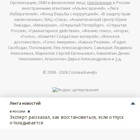
Организации, СМИ и физические лица,
признанные
в России
иностранными агентами: «Альянс врачей», «Лига
Избирателей», «Фонд борьбы с коррупцией», «В защиту прав
заключенных», ИАЦ «Сова», «Аналитический Центр Юрия
Левады», «Мемориал», «Открытый Петербург», «Открытая
Россия», «Гуманитарное действие», «Феникс плюс», «Агора»,
«Голос», «Комитет Солдатских матерей», «Женское
достоинство», «Голос Америки», «Кавказ.Реалии», «Радио
Свобода», Пономарев Лев Александрович, Савицкая Людмила
Алексеевна, Маркелов Сергей Евгеньевич, Камалягин Денис
Николаевич, Апахончич Дарья Александровна и
т.д.
© 2006 -
2026
Соловей.инфо
Лента новостей
В РОССИИ
Эксперт рассказал, как восстановиться, если отпуск
откладывается