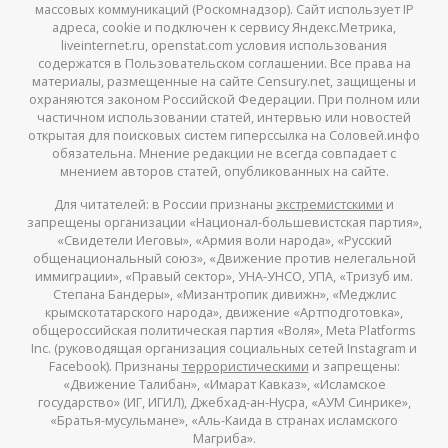
массовых коммуникаций (Роскомнадзор). Сайт использует IP
адреса, cookie и подключен к сервису Яндекс.Метрика,
liveinternet.ru, openstat.com условия использования
содержатся в Пользовательском соглашении. Все права на
материалы, размещенные на сайте Censury.net, защищены и
охраняются законом Российской Федерации. При полном или
частичном использовании статей, интервью или новостей
открытая для поисковых систем гиперссылка на Соловей.инфо
обязательна. Мнение редакции не всегда совпадает с
мнением авторов статей, опубликованных на сайте.
Для читателей: в России признаны
экстремистскими
и
запрещены организации «Национал-большевистская партия»,
«Свидетели Иеговы», «Армия воли народа», «Русский
общенациональный союз», «Движение против нелегальной
иммиграции», «Правый сектор», УНА-УНСО, УПА, «Тризуб им.
Степана Бандеры», «Мизантропик дивижн», «Меджлис
крымскотатарского народа», движение «Артподготовка»,
общероссийская политическая партия «Воля», Meta Platforms
Inc. (руководящая организация социальных сетей Instagram и
Facebook). Признаны
террористическими
и запрещены:
«Движение Талибан», «Имарат Кавказ», «Исламское
государство» (ИГ, ИГИЛ), Джебхад-ан-Нусра, «АУМ Синрике»,
«Братья-мусульмане», «Аль-Каида в странах исламского
Магриба».