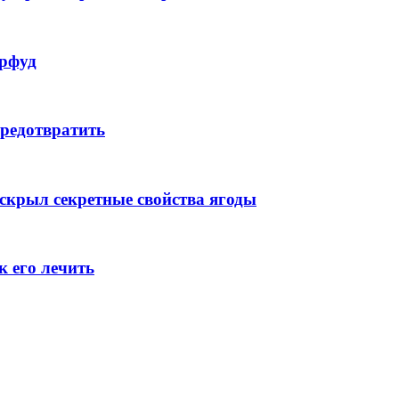
ерфуд
предотвратить
аскрыл секретные свойства ягоды
к его лечить