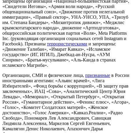
запрещены организации «Национал-большевистская партия»,
«Свидетели Иеговы», «Армия воли народа», «Русский
общенациональный союз», «Движение против нелегальной
иммиграции», «Правый сектор», УНА-УНСО, УПА, «Тризуб
им. Степана Бандеры», «Мизантропик дивижн», «Меджлис
крымскотатарского народа», движение «Артподготовка»,
общероссийская политическая партия «Воля», Meta Platforms
Inc. (руководящая организация социальных сетей Instagram и
Facebook). Признаны
террористическими
и запрещены:
«Движение Талибан», «Имарат Кавказ», «Исламское
государство» (ИГ, ИГИЛ), Джебхад-ан-Нусра, «АУМ
Синрике», «Братья-мусульмане», «Аль-Каида в странах
исламского Магриба».
Организации, СМИ и физические лица,
признанные
в России
иностранными агентами: «Альянс врачей», «Лига
Избирателей», «Фонд борьбы с коррупцией», «В защиту прав
заключенных», ИАЦ «Сова», «Аналитический Центр Юрия
Левады», «Мемориал», «Открытый Петербург», «Открытая
Россия», «Гуманитарное действие», «Феникс плюс», «Агора»,
«Голос», «Комитет Солдатских матерей», «Женское
достоинство», «Голос Америки», «Кавказ.Реалии», «Радио
Свобода», Пономарев Лев Александрович, Савицкая
Людмила Алексеевна, Маркелов Сергей Евгеньевич,
Камалягин Денис Николаевич, Апахончич Дарья