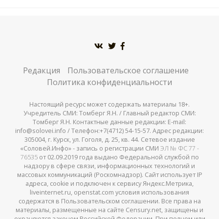
Редакция
Пользовательское соглашение
Политика конфиденциальности
Настоящий ресурс может содержать материалы 18+.
Учредитель СМИ: Томберг Я.Н. / Главный редактор СМИ:
Томберг Я.Н. Контактные данные редакции: E-mail:
info@solovei.info / Телефон:+7(4712) 54-15-57. Адрес редакции:
305004, г. Курск, ул. Гоголя, д. 25, кв. 44. Сетевое издание
«Соловей.Инфо» - запись о регистрации СМИ
ЭЛ № ФС 77 -
76535
от 02.09.2019 года выдано Федеральной службой по
надзору в сфере связи, информационных технологий и
массовых коммуникаций (Роскомнадзор). Сайт использует IP
адреса, cookie и подключен к сервису Яндекс.Метрика,
liveinternet.ru, openstat.com условия использования
содержатся в Пользовательском соглашении. Все права на
материалы, размещенные на сайте Censury.net, защищены и
охраняются законом Российской Федерации. При полном или