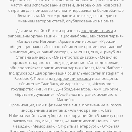
частичном использовании статей, интервью или новостей
открытая для поисковых систем гиперссылка на Соловей.инфо
обязательна. Мнение редакции не всегда совпадает с
мнением авторов статей, опубликованных на сайте.
Для читателей: в России признаны
экстремистскими
и
запрещены организации «Национал-большевистская партия»,
«Свидетели Иеговы», «Армия воли народа», «Русский
общенациональный союз», «Движение против нелегальной
иммиграции», «Правый сектор», УНА-УНСО, УПА, «Тризуб им.
Степана Бандеры», «Мизантропик дивижн», «Меджлис
крымскотатарского народа», движение «Артподготовка»,
общероссийская политическая партия «Воля», Meta Platforms
Inc. (руководящая организация социальных сетей Instagram и
Facebook). Признаны
террористическими
и запрещены:
«Движение Талибан», «Имарат Кавказ», «Исламское
государство» (ИГ, ИГИЛ), Джебхад-ан-Нусра, «АУМ Синрике»,
«Братья-мусульмане», «Аль-Каида в странах исламского
Магриба».
Организации, СМИ и физические лица,
признанные
в России
иностранными агентами: «Альянс врачей», «Лига
Избирателей», «Фонд борьбы с коррупцией», «В защиту прав
заключенных», ИАЦ «Сова», «Аналитический Центр Юрия
Левады», «Мемориал», «Открытый Петербург», «Открытая
Россия», «Гуманитарное действие», «Феникс плюс», «Агора»,