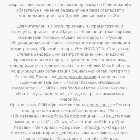
открытая для поисковых систем гиперссылка на Соловей.инфо
обязательна. Мнение редакции не всегда совпадает с
мнением авторов статей, опубликованных на сайте.
Для читателей: в России признаны
экстремистскими
и
запрещены организации «Национал-большевистская партия»,
«Свидетели Иеговы», «Армия воли народа», «Русский
общенациональный союз», «Движение против нелегальной
иммиграции», «Правый сектор», УНА-УНСО, УПА, «Тризуб им.
Степана Бандеры», «Мизантропик дивижн», «Меджлис
крымскотатарского народа», движение «Артподготовка»,
общероссийская политическая партия «Воля», Meta Platforms
Inc. (руководящая организация социальных сетей Instagram и
Facebook). Признаны
террористическими
и запрещены:
«Движение Талибан», «Имарат Кавказ», «Исламское
государство» (ИГ, ИГИЛ), Джебхад-ан-Нусра, «АУМ Синрике»,
«Братья-мусульмане», «Аль-Каида в странах исламского
Магриба».
Организации, СМИ и физические лица,
признанные
в России
иностранными агентами: «Альянс врачей», «Лига
Избирателей», «Фонд борьбы с коррупцией», «В защиту прав
заключенных», ИАЦ «Сова», «Аналитический Центр Юрия
Левады», «Мемориал», «Открытый Петербург», «Открытая
Россия», «Гуманитарное действие», «Феникс плюс», «Агора»,
«Голос», «Комитет Солдатских матерей», «Женское