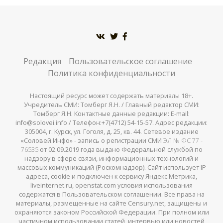
Редакция
Пользовательское соглашение
Политика конфиденциальности
Настоящий ресурс может содержать материалы 18+.
Учредитель СМИ: Томберг Я.Н. / Главный редактор СМИ:
Томберг Я.Н. Контактные данные редакции: E-mail:
info@solovei.info / Телефон:+7(4712) 54-15-57. Адрес редакции:
305004, г. Курск, ул. Гоголя, д. 25, кв. 44. Сетевое издание
«Соловей.Инфо» - запись о регистрации СМИ
ЭЛ № ФС 77 -
76535
от 02.09.2019 года выдано Федеральной службой по
надзору в сфере связи, информационных технологий и
массовых коммуникаций (Роскомнадзор). Сайт использует IP
адреса, cookie и подключен к сервису Яндекс.Метрика,
liveinternet.ru, openstat.com условия использования
содержатся в Пользовательском соглашении. Все права на
материалы, размещенные на сайте Censury.net, защищены и
охраняются законом Российской Федерации. При полном или
частичном использовании статей, интервью или новостей