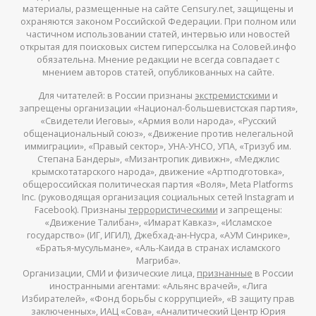
материалы, размещенные на сайте Censury.net, защищены и
охраняются законом Российской Федерации. При полном или
частичном использовании статей, интервью или новостей
открытая для поисковых систем гиперссылка на Соловей.инфо
обязательна. Мнение редакции не всегда совпадает с
мнением авторов статей, опубликованных на сайте.
Для читателей: в России признаны
экстремистскими
и
запрещены организации «Национал-большевистская партия»,
«Свидетели Иеговы», «Армия воли народа», «Русский
общенациональный союз», «Движение против нелегальной
иммиграции», «Правый сектор», УНА-УНСО, УПА, «Тризуб им.
Степана Бандеры», «Мизантропик дивижн», «Меджлис
крымскотатарского народа», движение «Артподготовка»,
общероссийская политическая партия «Воля», Meta Platforms
Inc. (руководящая организация социальных сетей Instagram и
Facebook). Признаны
террористическими
и запрещены:
«Движение Талибан», «Имарат Кавказ», «Исламское
государство» (ИГ, ИГИЛ), Джебхад-ан-Нусра, «АУМ Синрике»,
«Братья-мусульмане», «Аль-Каида в странах исламского
Магриба».
Организации, СМИ и физические лица,
признанные
в России
иностранными агентами: «Альянс врачей», «Лига
Избирателей», «Фонд борьбы с коррупцией», «В защиту прав
заключенных», ИАЦ «Сова», «Аналитический Центр Юрия