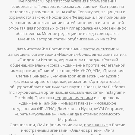
liveinternet.ru, openstat.com условия использования
содержатся в Пользовательском соглашении. Все права на
материалы, размещенные на сайте Censury.net, защищены и
охраняются законом Российской Федерации. При полном или
частичном использовании статей, интервью или новостей
открытая для поисковых систем гиперссылка на Соловей.инфо
обязательна. Мнение редакции не всегда совпадает с
мнением авторов статей, опубликованных на сайте.
Для читателей: в России признаны
экстремистскими
и
запрещены организации «Национал-большевистская партия»,
«Свидетели Иеговы», «Армия воли народа», «Русский
общенациональный союз», «Движение против нелегальной
иммиграции», «Правый сектор», УНА-УНСО, УПА, «Тризуб им.
Степана Бандеры», «Мизантропик дивижн», «Меджлис
крымскотатарского народа», движение «Артподготовка»,
общероссийская политическая партия «Воля», Meta Platforms
Inc. (руководящая организация социальных сетей Instagram и
Facebook). Признаны
террористическими
и запрещены:
«Движение Талибан», «Имарат Кавказ», «Исламское
государство» (ИГ, ИГИЛ), Джебхад-ан-Нусра, «АУМ Синрике»,
«Братья-мусульмане», «Аль-Каида в странах исламского
Магриба».
Организации, СМИ и физические лица,
признанные
в России
иностранными агентами: «Альянс врачей», «Лига