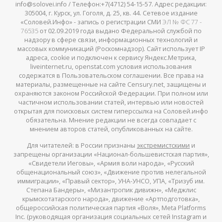
info@solovei.info / Телефон:+7(4712) 54-15-57. Адрес редакции:
305004, г. Курск, ул. Гоголя, д. 25, кв. 44. Сетевое издание
«Соловей.Инфо» - запись о регистрации СМИ
ЭЛ № ФС 77 -
76535
от 02.09.2019 года выдано Федеральной службой по
надзору в сфере связи, информационных технологий и
массовых коммуникаций (Роскомнадзор). Сайт использует IP
адреса, cookie и подключен к сервису Яндекс.Метрика,
liveinternet.ru, openstat.com условия использования
содержатся в Пользовательском соглашении. Все права на
материалы, размещенные на сайте Censury.net, защищены и
охраняются законом Российской Федерации. При полном или
частичном использовании статей, интервью или новостей
открытая для поисковых систем гиперссылка на Соловей.инфо
обязательна. Мнение редакции не всегда совпадает с
мнением авторов статей, опубликованных на сайте.
Для читателей: в России признаны
экстремистскими
и
запрещены организации «Национал-большевистская партия»,
«Свидетели Иеговы», «Армия воли народа», «Русский
общенациональный союз», «Движение против нелегальной
иммиграции», «Правый сектор», УНА-УНСО, УПА, «Тризуб им.
Степана Бандеры», «Мизантропик дивижн», «Меджлис
крымскотатарского народа», движение «Артподготовка»,
общероссийская политическая партия «Воля», Meta Platforms
Inc. (руководящая организация социальных сетей Instagram и