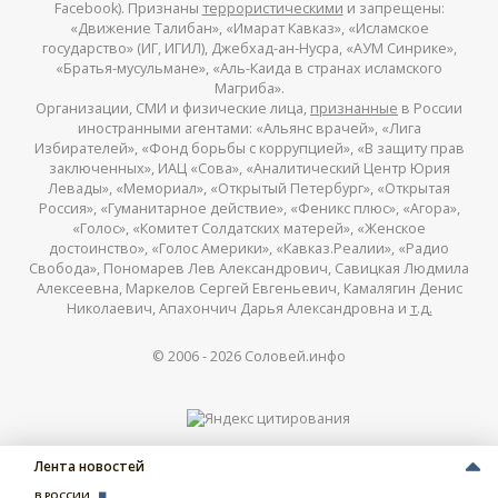
Facebook). Признаны
террористическими
и запрещены:
«Движение Талибан», «Имарат Кавказ», «Исламское
государство» (ИГ, ИГИЛ), Джебхад-ан-Нусра, «АУМ Синрике»,
«Братья-мусульмане», «Аль-Каида в странах исламского
Магриба».
Организации, СМИ и физические лица,
признанные
в России
иностранными агентами: «Альянс врачей», «Лига
Избирателей», «Фонд борьбы с коррупцией», «В защиту прав
заключенных», ИАЦ «Сова», «Аналитический Центр Юрия
Левады», «Мемориал», «Открытый Петербург», «Открытая
Россия», «Гуманитарное действие», «Феникс плюс», «Агора»,
«Голос», «Комитет Солдатских матерей», «Женское
достоинство», «Голос Америки», «Кавказ.Реалии», «Радио
Свобода», Пономарев Лев Александрович, Савицкая Людмила
Алексеевна, Маркелов Сергей Евгеньевич, Камалягин Денис
Николаевич, Апахончич Дарья Александровна и
т.д.
© 2006 -
2026
Соловей.инфо
Лента новостей
В РОССИИ