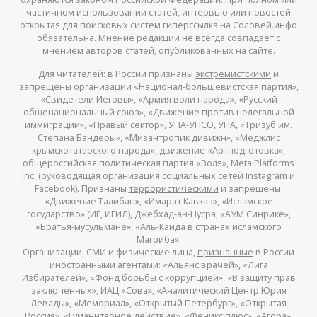
частичном использовании статей, интервью или новостей
открытая для поисковых систем гиперссылка на Соловей.инфо
обязательна. Мнение редакции не всегда совпадает с
мнением авторов статей, опубликованных на сайте.
Для читателей: в России признаны
экстремистскими
и
запрещены организации «Национал-большевистская партия»,
«Свидетели Иеговы», «Армия воли народа», «Русский
общенациональный союз», «Движение против нелегальной
иммиграции», «Правый сектор», УНА-УНСО, УПА, «Тризуб им.
Степана Бандеры», «Мизантропик дивижн», «Меджлис
крымскотатарского народа», движение «Артподготовка»,
общероссийская политическая партия «Воля», Meta Platforms
Inc. (руководящая организация социальных сетей Instagram и
Facebook). Признаны
террористическими
и запрещены:
«Движение Талибан», «Имарат Кавказ», «Исламское
государство» (ИГ, ИГИЛ), Джебхад-ан-Нусра, «АУМ Синрике»,
«Братья-мусульмане», «Аль-Каида в странах исламского
Магриба».
Организации, СМИ и физические лица,
признанные
в России
иностранными агентами: «Альянс врачей», «Лига
Избирателей», «Фонд борьбы с коррупцией», «В защиту прав
заключенных», ИАЦ «Сова», «Аналитический Центр Юрия
Левады», «Мемориал», «Открытый Петербург», «Открытая
Россия», «Гуманитарное действие», «Феникс плюс», «Агора»,