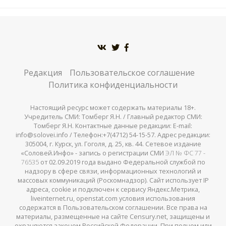
Редакция
Пользовательское соглашение
Политика конфиденциальности
Настоящий ресурс может содержать материалы 18+.
Учредитель СМИ: Томберг Я.Н. / Главный редактор СМИ:
Томберг Я.Н. Контактные данные редакции: E-mail:
info@solovei.info / Телефон:+7(4712) 54-15-57. Адрес редакции:
305004, г. Курск, ул. Гоголя, д. 25, кв. 44. Сетевое издание
«Соловей.Инфо» - запись о регистрации СМИ
ЭЛ № ФС 77 -
76535
от 02.09.2019 года выдано Федеральной службой по
надзору в сфере связи, информационных технологий и
массовых коммуникаций (Роскомнадзор). Сайт использует IP
адреса, cookie и подключен к сервису Яндекс.Метрика,
liveinternet.ru, openstat.com условия использования
содержатся в Пользовательском соглашении. Все права на
материалы, размещенные на сайте Censury.net, защищены и
охраняются законом Российской Федерации. При полном или