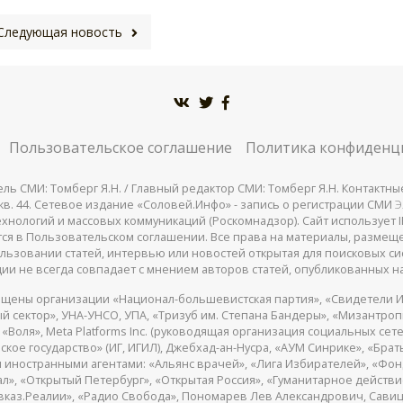
Следующая новость
Пользовательское соглашение
Политика конфиденц
СМИ: Томберг Я.Н. / Главный редактор СМИ: Томберг Я.Н. Контактные д
 25, кв. 44. Сетевое издание «Соловей.Инфо» - запись о регистрации СМИ
Э
нологий и массовых коммуникаций (Роскомнадзор). Сайт использует IP
жатся в Пользовательском соглашении. Все права на материалы, разме
льзовании статей, интервью или новостей открытая для поисковых си
ии не всегда совпадает с мнением авторов статей, опубликованных на
щены организации «Национал-большевистская партия», «Свидетели И
 сектор», УНА-УНСО, УПА, «Тризуб им. Степана Бандеры», «Мизантро
Воля», Meta Platforms Inc. (руководящая организация социальных сете
кое государство» (ИГ, ИГИЛ), Джебхад-ан-Нусра, «АУМ Синрике», «Брать
 иностранными агентами: «Альянс врачей», «Лига Избирателей», «Фон
, «Открытый Петербург», «Открытая Россия», «Гуманитарное действие»
авказ.Реалии», «Радио Свобода», Пономарев Лев Александрович, Сав