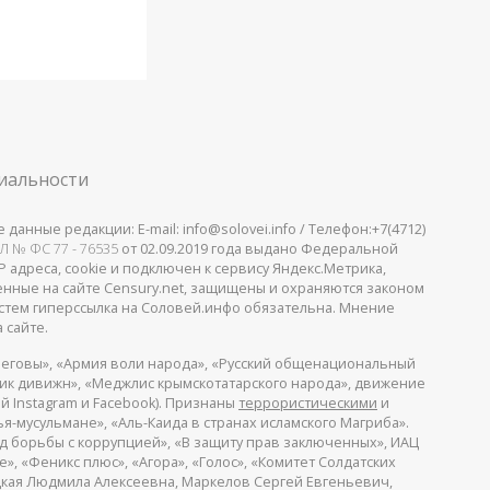
иальности
анные редакции: E-mail: info@solovei.info / Телефон:+7(4712)
Л № ФС 77 - 76535
от 02.09.2019 года выдано Федеральной
 адреса, cookie и подключен к сервису Яндекс.Метрика,
щенные на сайте Censury.net, защищены и охраняются законом
стем гиперссылка на Соловей.инфо обязательна. Мнение
 сайте.
еговы», «Армия воли народа», «Русский общенациональный
пик дивижн», «Меджлис крымскотатарского народа», движение
й Instagram и Facebook). Признаны
террористическими
и
я-мусульмане», «Аль-Каида в странах исламского Магриба».
д борьбы с коррупцией», «В защиту прав заключенных», ИАЦ
, «Феникс плюс», «Агора», «Голос», «Комитет Солдатских
ицкая Людмила Алексеевна, Маркелов Сергей Евгеньевич,