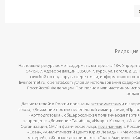
Редакция
Настоящий ресурс может содержать материалы 18+. Учредитель 
54-15-57. Адрес редакции: 305004, г. Курск, ул. Гоголя, д.
службой по надзору в сфере связи, информационных тех
liveinternet.ru, openstat.com условия использования содер
Российской Федерации. При полном или частичном испо
редакц
Для читателей: в России признаны
экстремистскими
и запре
союз», «Движение против нелегальной иммиграции», «Правый
«Артподготовка», общероссийская политическая партия «
запрещены: «Движение Талибан», «Имарат Кавказ», «Исламс
Организации, СМИ и физические лица,
признанные
в России
«Сова», «Аналитический Центр Юрия Левады», «Мемориал»
матерей», «Женское достоинство», «Голос Америки», «К