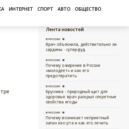
КА
ИНТЕРНЕТ
СПОРТ
АВТО
ОБЩЕСТВО
Лента новостей
В РОССИИ
Врач объяснила, действительно ли
сардины - суперфуд
В РОССИИ
Почему ожирение в России
«молодеет» и как его
предотвратить
В РОССИИ
нтре
Брусника - природный щит для
здоровья: врач раскрыл секретные
свойства ягоды
В РОССИИ
Почему возникает неприятный
запах изо рта и как его лечить