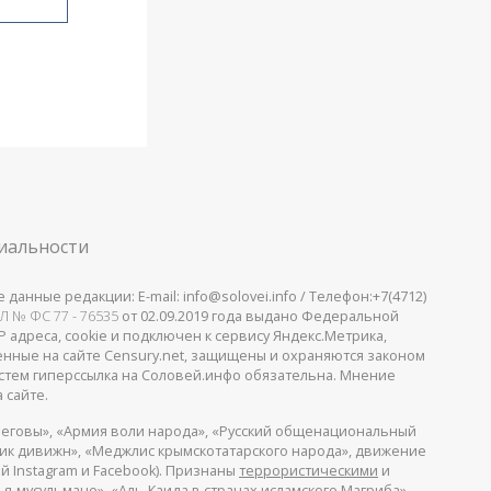
иальности
анные редакции: E-mail: info@solovei.info / Телефон:+7(4712)
Л № ФС 77 - 76535
от 02.09.2019 года выдано Федеральной
 адреса, cookie и подключен к сервису Яндекс.Метрика,
щенные на сайте Censury.net, защищены и охраняются законом
стем гиперссылка на Соловей.инфо обязательна. Мнение
 сайте.
еговы», «Армия воли народа», «Русский общенациональный
пик дивижн», «Меджлис крымскотатарского народа», движение
й Instagram и Facebook). Признаны
террористическими
и
я-мусульмане», «Аль-Каида в странах исламского Магриба».