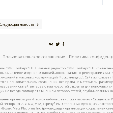
Следующая новость
Пользовательское соглашение
Политика конфиденц
СМИ: Томберг Я.Н. / Главный редактор СМИ: Томберг Я.Н. Контактные д
 25, кв. 44. Сетевое издание «Соловей.Инфо» - запись о регистрации СМИ
Э
нологий и массовых коммуникаций (Роскомнадзор). Сайт использует IP
жатся в Пользовательском соглашении. Все права на материалы, разме
льзовании статей, интервью или новостей открытая для поисковых си
ии не всегда совпадает с мнением авторов статей, опубликованных на
щены организации «Национал-большевистская партия», «Свидетели И
 сектор», УНА-УНСО, УПА, «Тризуб им. Степана Бандеры», «Мизантро
Воля», Meta Platforms Inc. (руководящая организация социальных сете
кое государство» (ИГ, ИГИЛ), Джебхад-ан-Нусра, «АУМ Синрике», «Брать