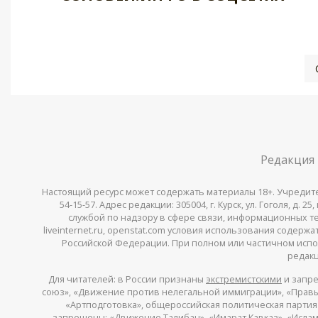
Редакция
Настоящий ресурс может содержать материалы 18+. Учредитель 
54-15-57. Адрес редакции: 305004, г. Курск, ул. Гоголя, д.
службой по надзору в сфере связи, информационных тех
liveinternet.ru, openstat.com условия использования содер
Российской Федерации. При полном или частичном испо
редакц
Для читателей: в России признаны
экстремистскими
и запре
союз», «Движение против нелегальной иммиграции», «Правый
«Артподготовка», общероссийская политическая партия «
запрещены: «Движение Талибан», «Имарат Кавказ», «Исламс