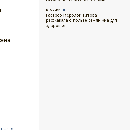
й
В РОССИИ
Гастроэнтеролог Титова
рассказала о пользе семян чиа для
здоровья
жена
нтакте