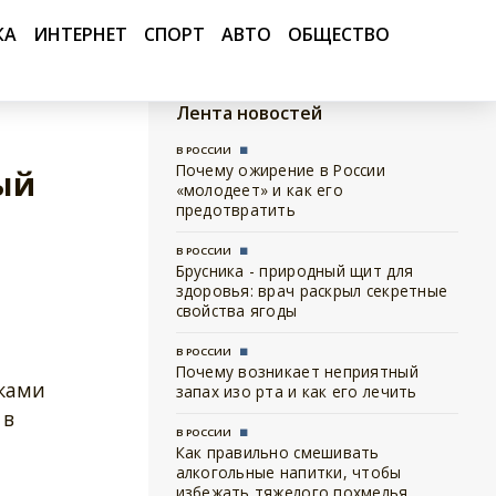
КА
ИНТЕРНЕТ
СПОРТ
АВТО
ОБЩЕСТВО
Лента новостей
В РОССИИ
Почему ожирение в России
ый
«молодеет» и как его
предотвратить
В РОССИИ
Брусника - природный щит для
здоровья: врач раскрыл секретные
свойства ягоды
В РОССИИ
Почему возникает неприятный
ками
запах изо рта и как его лечить
 в
В РОССИИ
Как правильно смешивать
алкогольные напитки, чтобы
избежать тяжелого похмелья