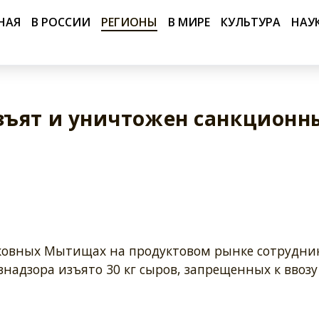
НАЯ
В РОССИИ
РЕГИОНЫ
В МИРЕ
КУЛЬТУРА
НАУ
зъят и уничтожен санкционн
ковных Мытищах на продуктовом рынке сотрудни
знадзора изъято 30 кг сыров, запрещенных к ввозу