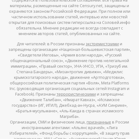
содержатся в Пользовательском соглашении. Все права на
материалы, размещенные на сайте Censury.net, защищены и
охраняются законом Российской Федерации. При полном или
частичном использовании статей, интервью или новостей
открытая для поисковых систем гиперссылка на Соловей.инфо
обязательна. Мнение редакции не всегда совпадает с
мнением авторов статей, опубликованных на сайте.
Для читателей: в России признаны
экстремистскими
и
запрещены организации «Национал-большевистская партия»,
«Свидетели Иеговы», «Армия воли народа», «Русский
общенациональный союз», «Движение против нелегальной
иммиграции», «Правый сектор», УНА-УНСО, УПА, «Тризуб им.
Степана Бандеры», «Мизантропик дивижн», «Меджлис
крымскотатарского народа», движение «Артподготовка»,
общероссийская политическая партия «Воля», Meta Platforms
Inc. (руководящая организация социальных сетей Instagram и
Facebook). Признаны
террористическими
и запрещены:
«Движение Талибан», «Имарат Кавказ», «Исламское
государство» (ИГ, ИГИЛ), Джебхад-ан-Нусра, «АУМ Синрике»,
«Братья-мусульмане», «Аль-Каида в странах исламского
Магриба».
Организации, СМИ и физические лица,
признанные
в России
иностранными агентами: «Альянс врачей», «Лига
Избирателей», «Фонд борьбы с коррупцией», «В защиту прав
заключенных», ИАЦ «Сова», «Аналитический Центр Юрия