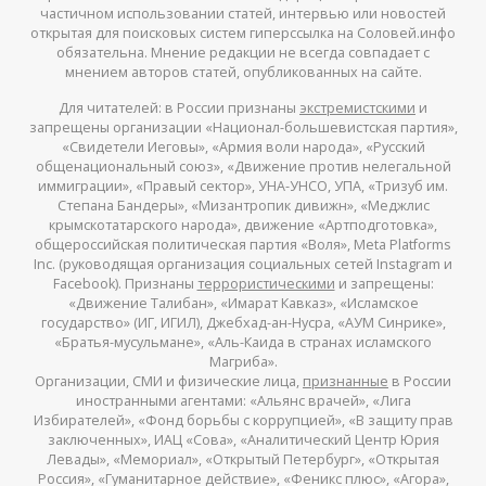
частичном использовании статей, интервью или новостей
открытая для поисковых систем гиперссылка на Соловей.инфо
обязательна. Мнение редакции не всегда совпадает с
мнением авторов статей, опубликованных на сайте.
Для читателей: в России признаны
экстремистскими
и
запрещены организации «Национал-большевистская партия»,
«Свидетели Иеговы», «Армия воли народа», «Русский
общенациональный союз», «Движение против нелегальной
иммиграции», «Правый сектор», УНА-УНСО, УПА, «Тризуб им.
Степана Бандеры», «Мизантропик дивижн», «Меджлис
крымскотатарского народа», движение «Артподготовка»,
общероссийская политическая партия «Воля», Meta Platforms
Inc. (руководящая организация социальных сетей Instagram и
Facebook). Признаны
террористическими
и запрещены:
«Движение Талибан», «Имарат Кавказ», «Исламское
государство» (ИГ, ИГИЛ), Джебхад-ан-Нусра, «АУМ Синрике»,
«Братья-мусульмане», «Аль-Каида в странах исламского
Магриба».
Организации, СМИ и физические лица,
признанные
в России
иностранными агентами: «Альянс врачей», «Лига
Избирателей», «Фонд борьбы с коррупцией», «В защиту прав
заключенных», ИАЦ «Сова», «Аналитический Центр Юрия
Левады», «Мемориал», «Открытый Петербург», «Открытая
Россия», «Гуманитарное действие», «Феникс плюс», «Агора»,