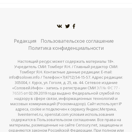
Редакция
Пользовательское соглашение
Политика конфиденциальности
Настоящий ресурс может содержать материалы 18+.
Учредитель СМИ: Томберг Я.Н. / Главный редактор СМИ:
Томберг Я.Н. Контактные данные редакции: E-mail:
info@solovei.info / Телефон:+7(4712) 54-15-57. Адрес редакции:
305004, г. Курск, ул. Гоголя, д. 25, кв. 44. Сетевое издание
«Соловей.Инфо» - запись о регистрации СМИ
ЭЛ № ФС 77 -
76535
от 02.09.2019 года выдано Федеральной службой по
надзору в сфере связи, информационных технологий и
массовых коммуникаций (Роскомнадзор). Сайт использует IP
адреса, cookie и подключен к сервису Яндекс.Метрика,
liveinternet.ru, openstat.com условия использования
содержатся в Пользовательском соглашении. Все права на
материалы, размещенные на сайте Censury.net, защищены и
охраняются законом Российской Федерации. При полном или