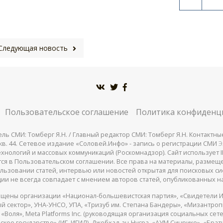
Следующая новость
Пользовательское соглашение
Политика конфиденц
СМИ: Томберг Я.Н. / Главный редактор СМИ: Томберг Я.Н. Контактные д
 25, кв. 44. Сетевое издание «Соловей.Инфо» - запись о регистрации СМИ
Э
нологий и массовых коммуникаций (Роскомнадзор). Сайт использует IP
жатся в Пользовательском соглашении. Все права на материалы, разме
льзовании статей, интервью или новостей открытая для поисковых си
ии не всегда совпадает с мнением авторов статей, опубликованных на
щены организации «Национал-большевистская партия», «Свидетели И
 сектор», УНА-УНСО, УПА, «Тризуб им. Степана Бандеры», «Мизантро
Воля», Meta Platforms Inc. (руководящая организация социальных сете
кое государство» (ИГ, ИГИЛ), Джебхад-ан-Нусра, «АУМ Синрике», «Брать