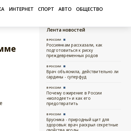
КА
ИНТЕРНЕТ
СПОРТ
АВТО
ОБЩЕСТВО
Лента новостей
В РОССИИ
Россиянкам рассказали, как
амме
подготовиться к риску
преждевременных родов
В РОССИИ
Врач объяснила, действительно ли
сардины - суперфуд
В РОССИИ
Почему ожирение в России
«молодеет» и как его
е
предотвратить
В РОССИИ
Брусника - природный щит для
здоровья: врач раскрыл секретные
свойства ягоды