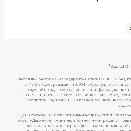
Редакция
Настоящий ресурс может содержать материалы 18+. Учредитель 
54-15-57. Адрес редакции: 305004, г. Курск, ул. Гоголя, д.
службой по надзору в сфере связи, информационных тех
liveinternet.ru, openstat.com условия использования содер
Российской Федерации. При полном или частичном испо
редакц
Для читателей: в России признаны
экстремистскими
и запре
союз», «Движение против нелегальной иммиграции», «Правый
«Артподготовка», общероссийская политическая партия «
запрещены: «Движение Талибан», «Имарат Кавказ», «Исламс