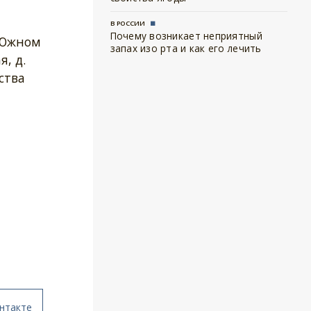
В РОССИИ
Почему возникает неприятный
 Южном
запах изо рта и как его лечить
я, д.
ства
нтакте