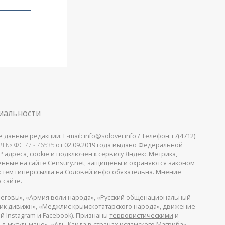
иальности
анные редакции: E-mail: info@solovei.info / Телефон:+7(4712)
Л № ФС 77 - 76535
от 02.09.2019 года выдано Федеральной
 адреса, cookie и подключен к сервису Яндекс.Метрика,
щенные на сайте Censury.net, защищены и охраняются законом
стем гиперссылка на Соловей.инфо обязательна. Мнение
 сайте.
еговы», «Армия воли народа», «Русский общенациональный
пик дивижн», «Меджлис крымскотатарского народа», движение
й Instagram и Facebook). Признаны
террористическими
и
я-мусульмане», «Аль-Каида в странах исламского Магриба».