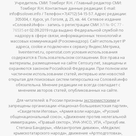
Учредитель СМИ: Томберг Я.Н. / Главный редактор СМИ:
Томберг Я.Н. Контактные данные редакции: E-mail:
info@solovei.info / Телефон:+7(4712) 54-15-57. Адрес редакции:
305004, г. Курск, ул. Гоголя, д. 25, кв. 44. Сетевое издание
«Соловей.Инфо» - запись о регистрации СМИ
ЭЛ № ФС 77 -
76535
от 02.09.2019 года выдано Федеральной службой по
надзору в сфере связи, информационных технологий и
массовых коммуникаций (Роскомнадзор). Сайт использует IP
адреса, cookie и подключен к сервису Яндекс.Метрика,
liveinternet.ru, openstat.com условия использования
содержатся в Пользовательском соглашении. Все права на
материалы, размещенные на сайте Censury.net, защищены и
охраняются законом Российской Федерации. При полном или
частичном использовании статей, интервью или новостей
открытая для поисковых систем гиперссылка на Соловей.инфо
обязательна. Мнение редакции не всегда совпадает с
мнением авторов статей, опубликованных на сайте.
Для читателей: в России признаны
экстремистскими
и
запрещены организации «Национал-большевистская партия»,
«Свидетели Иеговы», «Армия воли народа», «Русский
общенациональный союз», «Движение против нелегальной
иммиграции», «Правый сектор», УНА-УНСО, УПА, «Тризуб им.
Степана Бандеры», «Мизантропик дивижн», «Меджлис
крымскотатарского народа», движение «Артподготовка»,