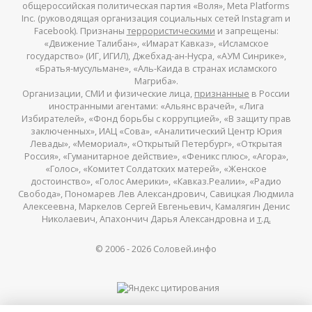
общероссийская политическая партия «Воля», Meta Platforms
Inc. (руководящая организация социальных сетей Instagram и
Facebook). Признаны
террористическими
и запрещены:
«Движение Талибан», «Имарат Кавказ», «Исламское
государство» (ИГ, ИГИЛ), Джебхад-ан-Нусра, «АУМ Синрике»,
«Братья-мусульмане», «Аль-Каида в странах исламского
Магриба».
Организации, СМИ и физические лица,
признанные
в России
иностранными агентами: «Альянс врачей», «Лига
Избирателей», «Фонд борьбы с коррупцией», «В защиту прав
заключенных», ИАЦ «Сова», «Аналитический Центр Юрия
Левады», «Мемориал», «Открытый Петербург», «Открытая
Россия», «Гуманитарное действие», «Феникс плюс», «Агора»,
«Голос», «Комитет Солдатских матерей», «Женское
достоинство», «Голос Америки», «Кавказ.Реалии», «Радио
Свобода», Пономарев Лев Александрович, Савицкая Людмила
Алексеевна, Маркелов Сергей Евгеньевич, Камалягин Денис
Николаевич, Апахончич Дарья Александровна и
т.д.
© 2006 -
2026
Соловей.инфо