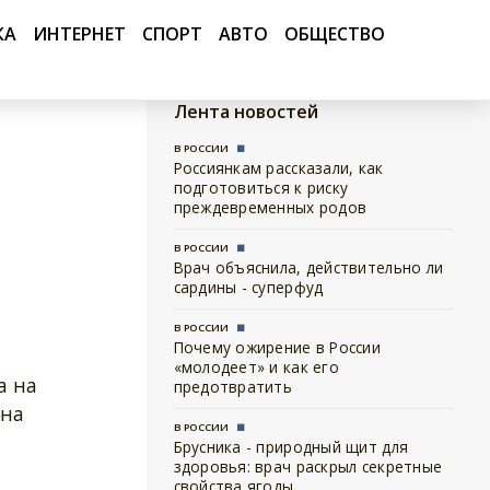
КА
ИНТЕРНЕТ
СПОРТ
АВТО
ОБЩЕСТВО
Лента новостей
В РОССИИ
Россиянкам рассказали, как
подготовиться к риску
преждевременных родов
В РОССИИ
Врач объяснила, действительно ли
сардины - суперфуд
В РОССИИ
Почему ожирение в России
«молодеет» и как его
а на
предотвратить
 на
В РОССИИ
Брусника - природный щит для
здоровья: врач раскрыл секретные
свойства ягоды