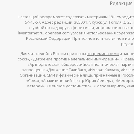
Редакция
Настоящий ресурс может содержать материалы 18+. Учредитель 
54-15-57. Адрес редакции: 305004, г. Курск, ул. Гоголя, д.
службой по надзору в сфере связи, информационных тех
liveinternet.ru, openstat.com условия использования содер
Российской Федерации. При полном или частичном испо
редакц
Для читателей: в России признаны
экстремистскими
и запре
союз», «Движение против нелегальной иммиграции», «Правый
«Артподготовка», общероссийская политическая партия «
запрещены: «Движение Талибан», «Имарат Кавказ», «Исламс
Организации, СМИ и физические лица,
признанные
в России
«Сова», «Аналитический Центр Юрия Левады», «Мемориал»
матерей», «Женское достоинство», «Голос Америки», «К