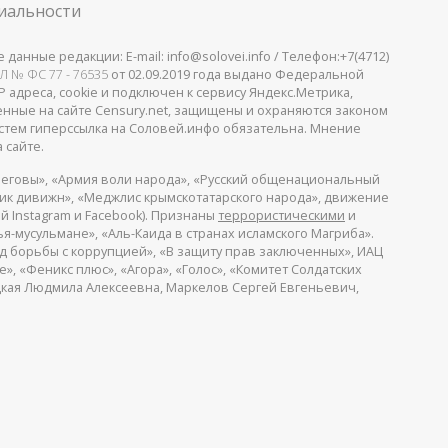
иальности
анные редакции: E-mail: info@solovei.info / Телефон:+7(4712)
Л № ФС 77 - 76535
от 02.09.2019 года выдано Федеральной
 адреса, cookie и подключен к сервису Яндекс.Метрика,
щенные на сайте Censury.net, защищены и охраняются законом
стем гиперссылка на Соловей.инфо обязательна. Мнение
 сайте.
еговы», «Армия воли народа», «Русский общенациональный
пик дивижн», «Меджлис крымскотатарского народа», движение
й Instagram и Facebook). Признаны
террористическими
и
я-мусульмане», «Аль-Каида в странах исламского Магриба».
д борьбы с коррупцией», «В защиту прав заключенных», ИАЦ
, «Феникс плюс», «Агора», «Голос», «Комитет Солдатских
ицкая Людмила Алексеевна, Маркелов Сергей Евгеньевич,