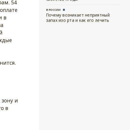
ам. 54
 оплате
В РОССИИ
Почему возникает неприятный
и в
запах изо рта и как его лечить
за
й
аждые
нится.
 зону и
то в