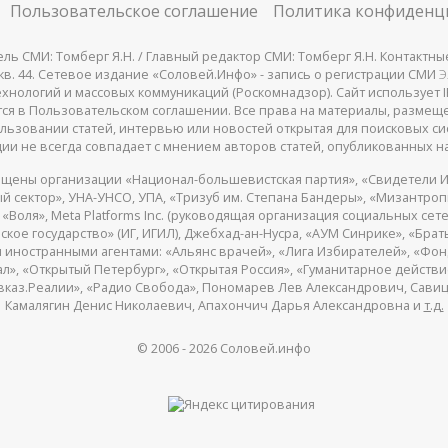
Пользовательское соглашение
Политика конфиденц
СМИ: Томберг Я.Н. / Главный редактор СМИ: Томберг Я.Н. Контактные д
 25, кв. 44. Сетевое издание «Соловей.Инфо» - запись о регистрации СМИ
Э
нологий и массовых коммуникаций (Роскомнадзор). Сайт использует IP
жатся в Пользовательском соглашении. Все права на материалы, разме
льзовании статей, интервью или новостей открытая для поисковых си
ии не всегда совпадает с мнением авторов статей, опубликованных на
щены организации «Национал-большевистская партия», «Свидетели И
 сектор», УНА-УНСО, УПА, «Тризуб им. Степана Бандеры», «Мизантро
Воля», Meta Platforms Inc. (руководящая организация социальных сете
кое государство» (ИГ, ИГИЛ), Джебхад-ан-Нусра, «АУМ Синрике», «Брать
 иностранными агентами: «Альянс врачей», «Лига Избирателей», «Фон
, «Открытый Петербург», «Открытая Россия», «Гуманитарное действие»
авказ.Реалии», «Радио Свобода», Пономарев Лев Александрович, Сав
Камалягин Денис Николаевич, Апахончич Дарья Александровна и
т.д.
© 2006 -
2026
Соловей.инфо