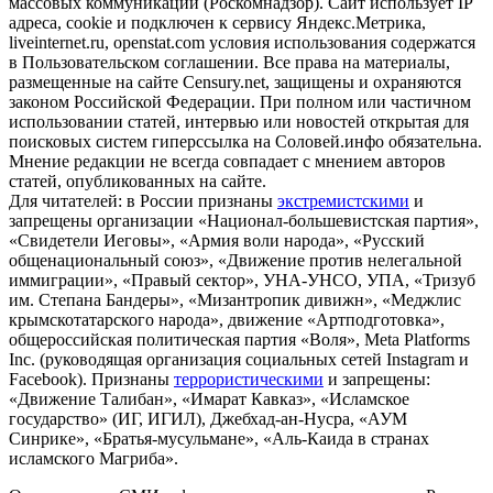
массовых коммуникаций (Роскомнадзор). Сайт использует IP
адреса, cookie и подключен к сервису Яндекс.Метрика,
liveinternet.ru, openstat.com условия использования содержатся
в Пользовательском соглашении. Все права на материалы,
размещенные на сайте Censury.net, защищены и охраняются
законом Российской Федерации. При полном или частичном
использовании статей, интервью или новостей открытая для
поисковых систем гиперссылка на Соловей.инфо обязательна.
Мнение редакции не всегда совпадает с мнением авторов
статей, опубликованных на сайте.
Для читателей: в России признаны
экстремистскими
и
запрещены организации «Национал-большевистская партия»,
«Свидетели Иеговы», «Армия воли народа», «Русский
общенациональный союз», «Движение против нелегальной
иммиграции», «Правый сектор», УНА-УНСО, УПА, «Тризуб
им. Степана Бандеры», «Мизантропик дивижн», «Меджлис
крымскотатарского народа», движение «Артподготовка»,
общероссийская политическая партия «Воля», Meta Platforms
Inc. (руководящая организация социальных сетей Instagram и
Facebook). Признаны
террористическими
и запрещены:
«Движение Талибан», «Имарат Кавказ», «Исламское
государство» (ИГ, ИГИЛ), Джебхад-ан-Нусра, «АУМ
Синрике», «Братья-мусульмане», «Аль-Каида в странах
исламского Магриба».