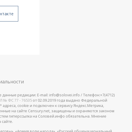
нтакте
иальности
анные редакции: E-mail: info@solovei.info / Телефон:+7(4712)
Л № ФС 77 - 76535
от 02.09.2019 года выдано Федеральной
 адреса, cookie и подключен к сервису Яндекс.Метрика,
щенные на сайте Censury.net, защищены и охраняются законом
стем гиперссылка на Соловей.инфо обязательна. Мнение
 сайте.
еговы», «Армия воли народа», «Русский общенациональный