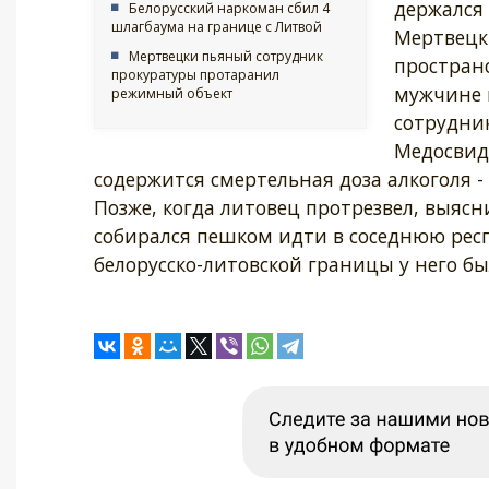
держался 
Белорусский наркоман сбил 4
шлагбаума на границе с Литвой
Мертвецк
Мертвецки пьяный сотрудник
пространс
прокуратуры протаранил
мужчине 
режимный объект
сотрудни
Медосвиде
содержится смертельная доза алкоголя -
Позже, когда литовец протрезвел, выясн
собирался пешком идти в соседнюю респ
белорусско-литовской границы у него б