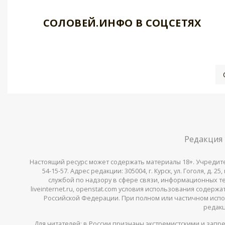
СОЛОВЕЙ.ИНФО В СОЦСЕТЯХ
Редакция
Настоящий ресурс может содержать материалы 18+. Учредитель 
54-15-57. Адрес редакции: 305004, г. Курск, ул. Гоголя, д.
службой по надзору в сфере связи, информационных тех
liveinternet.ru, openstat.com условия использования содер
Российской Федерации. При полном или частичном испо
редакц
Для читателей: в России признаны
экстремистскими
и запре