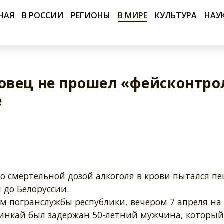
НАЯ
В РОССИИ
РЕГИОНЫ
В МИРЕ
КУЛЬТУРА
НАУ
овец не прошел «фейсконтро
е
о смертельной дозой алкоголя в крови пытался п
 до Белоруссии.
м погранслужбы республики, вечером 7 апреля на
нкай был задержан 50-летний мужчина, который