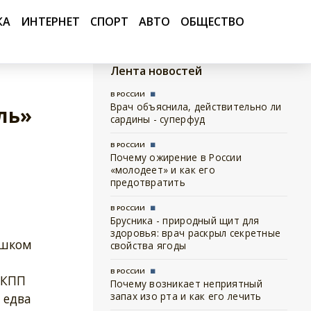
КА
ИНТЕРНЕТ
СПОРТ
АВТО
ОБЩЕСТВО
Лента новостей
В РОССИИ
Врач объяснила, действительно ли
ль»
сардины - суперфуд
В РОССИИ
Почему ожирение в России
«молодеет» и как его
предотвратить
В РОССИИ
Брусника - природный щит для
здоровья: врач раскрыл секретные
ешком
свойства ягоды
В РОССИИ
 КПП
Почему возникает неприятный
запах изо рта и как его лечить
 едва