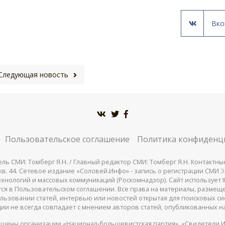
Вко
Следующая новость
Пользовательское соглашение
Политика конфиденц
СМИ: Томберг Я.Н. / Главный редактор СМИ: Томберг Я.Н. Контактные д
 25, кв. 44. Сетевое издание «Соловей.Инфо» - запись о регистрации СМИ
Э
нологий и массовых коммуникаций (Роскомнадзор). Сайт использует IP
жатся в Пользовательском соглашении. Все права на материалы, разме
льзовании статей, интервью или новостей открытая для поисковых си
ии не всегда совпадает с мнением авторов статей, опубликованных на
щены организации «Национал-большевистская партия», «Свидетели И