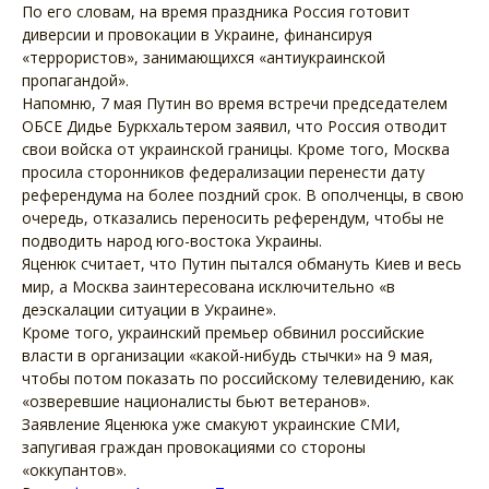
По его словам, на время праздника Россия готовит
диверсии и провокации в Украине, финансируя
«террористов», занимающихся «антиукраинской
пропагандой».
Напомню, 7 мая Путин во время встречи председателем
ОБСЕ Дидье Буркхальтером заявил, что Россия отводит
свои войска от украинской границы. Кроме того, Москва
просила сторонников федерализации перенести дату
референдума на более поздний срок. В ополченцы, в свою
очередь, отказались переносить референдум, чтобы не
подводить народ юго-востока Украины.
Яценюк считает, что Путин пытался обмануть Киев и весь
мир, а Москва заинтересована исключительно «в
деэскалации ситуации в Украине».
Кроме того, украинский премьер обвинил российские
власти в организации «какой-нибудь стычки» на 9 мая,
чтобы потом показать по российскому телевидению, как
«озверевшие националисты бьют ветеранов».
Заявление Яценюка уже смакуют украинские СМИ,
запугивая граждан провокациями со стороны
«оккупантов».