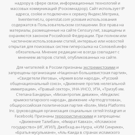
надзору в сфере связи, информационных технологий и
массовых коммуникаций (Роскомнадзор). Сайт использует IP
адреса, cookie и подключен к сервису Яндекс.Метрика,
liveinternet.ru, openstat.com условия использования
содержатся в Пользовательском соглашении. Все права на
материалы, размещенные на сайте Censury.net, защищены и
охраняются законом Российской Федерации. При полном или
частичном использовании статей, интервью или новостей
открытая для поисковых систем гиперссылка на Соловей.инфо
обязательна. Мнение редакции не всегда совпадает с
мнением авторов статей, опубликованных на сайте.
Для читателей: в России признаны
экстремистскими
и
запрещены организации «Национал-большевистская партия»,
«Свидетели Иеговы», «Армия воли народа», «Русский
общенациональный союз», «Движение против нелегальной
иммиграции», «Правый сектор», УНА-УНСО, УПА, «Тризуб им.
Степана Бандеры», «Мизантропик дивижн», «Меджлис
крымскотатарского народа», движение «Артподготовка»,
общероссийская политическая партия «Воля», Meta Platforms
Inc. (руководящая организация социальных сетей Instagram и
Facebook). Признаны
террористическими
и запрещены:
«Движение Талибан», «Имарат Кавказ», «Исламское
государство» (ИГ, ИГИЛ), Джебхад-ан-Нусра, «АУМ Синрике»,
«Братья-мусульмане», «Аль-Каида в странах исламского