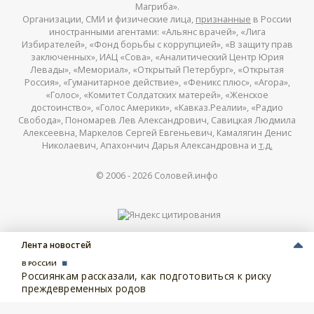
Магриба».
Организации, СМИ и физические лица,
признанные
в России
иностранными агентами: «Альянс врачей», «Лига
Избирателей», «Фонд борьбы с коррупцией», «В защиту прав
заключенных», ИАЦ «Сова», «Аналитический Центр Юрия
Левады», «Мемориал», «Открытый Петербург», «Открытая
Россия», «Гуманитарное действие», «Феникс плюс», «Агора»,
«Голос», «Комитет Солдатских матерей», «Женское
достоинство», «Голос Америки», «Кавказ.Реалии», «Радио
Свобода», Пономарев Лев Александрович, Савицкая Людмила
Алексеевна, Маркелов Сергей Евгеньевич, Камалягин Денис
Николаевич, Апахончич Дарья Александровна и
т.д.
© 2006 -
2026
Соловей.инфо
Лента новостей
В РОССИИ
Россиянкам рассказали, как подготовиться к риску
преждевременных родов