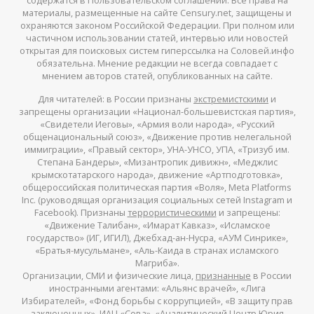
содержатся в Пользовательском соглашении. Все права на
материалы, размещенные на сайте Censury.net, защищены и
охраняются законом Российской Федерации. При полном или
частичном использовании статей, интервью или новостей
открытая для поисковых систем гиперссылка на Соловей.инфо
обязательна. Мнение редакции не всегда совпадает с
мнением авторов статей, опубликованных на сайте.
Для читателей: в России признаны
экстремистскими
и
запрещены организации «Национал-большевистская партия»,
«Свидетели Иеговы», «Армия воли народа», «Русский
общенациональный союз», «Движение против нелегальной
иммиграции», «Правый сектор», УНА-УНСО, УПА, «Тризуб им.
Степана Бандеры», «Мизантропик дивижн», «Меджлис
крымскотатарского народа», движение «Артподготовка»,
общероссийская политическая партия «Воля», Meta Platforms
Inc. (руководящая организация социальных сетей Instagram и
Facebook). Признаны
террористическими
и запрещены:
«Движение Талибан», «Имарат Кавказ», «Исламское
государство» (ИГ, ИГИЛ), Джебхад-ан-Нусра, «АУМ Синрике»,
«Братья-мусульмане», «Аль-Каида в странах исламского
Магриба».
Организации, СМИ и физические лица,
признанные
в России
иностранными агентами: «Альянс врачей», «Лига
Избирателей», «Фонд борьбы с коррупцией», «В защиту прав
заключенных», ИАЦ «Сова», «Аналитический Центр Юрия