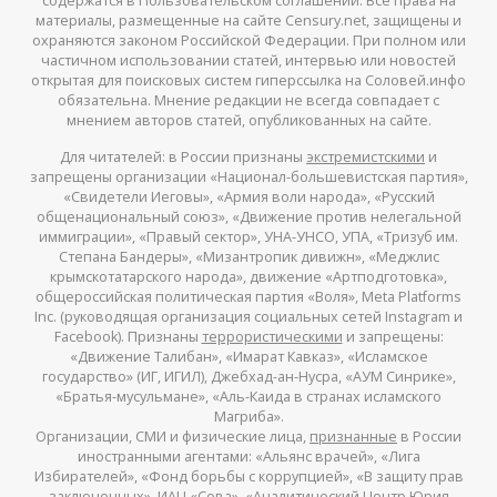
содержатся в Пользовательском соглашении. Все права на
материалы, размещенные на сайте Censury.net, защищены и
охраняются законом Российской Федерации. При полном или
частичном использовании статей, интервью или новостей
открытая для поисковых систем гиперссылка на Соловей.инфо
обязательна. Мнение редакции не всегда совпадает с
мнением авторов статей, опубликованных на сайте.
Для читателей: в России признаны
экстремистскими
и
запрещены организации «Национал-большевистская партия»,
«Свидетели Иеговы», «Армия воли народа», «Русский
общенациональный союз», «Движение против нелегальной
иммиграции», «Правый сектор», УНА-УНСО, УПА, «Тризуб им.
Степана Бандеры», «Мизантропик дивижн», «Меджлис
крымскотатарского народа», движение «Артподготовка»,
общероссийская политическая партия «Воля», Meta Platforms
Inc. (руководящая организация социальных сетей Instagram и
Facebook). Признаны
террористическими
и запрещены:
«Движение Талибан», «Имарат Кавказ», «Исламское
государство» (ИГ, ИГИЛ), Джебхад-ан-Нусра, «АУМ Синрике»,
«Братья-мусульмане», «Аль-Каида в странах исламского
Магриба».
Организации, СМИ и физические лица,
признанные
в России
иностранными агентами: «Альянс врачей», «Лига
Избирателей», «Фонд борьбы с коррупцией», «В защиту прав
заключенных», ИАЦ «Сова», «Аналитический Центр Юрия