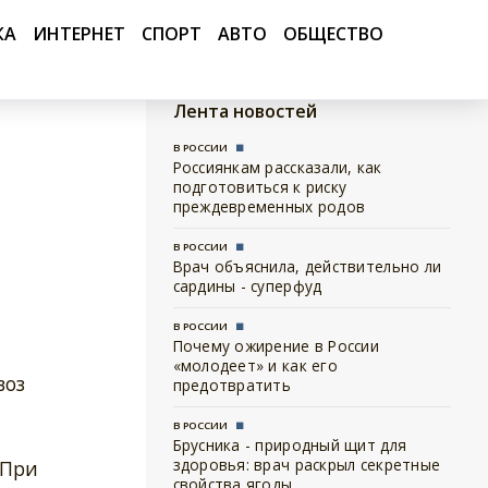
КА
ИНТЕРНЕТ
СПОРТ
АВТО
ОБЩЕСТВО
Лента новостей
В РОССИИ
Россиянкам рассказали, как
подготовиться к риску
преждевременных родов
В РОССИИ
Врач объяснила, действительно ли
сардины - суперфуд
В РОССИИ
Почему ожирение в России
«молодеет» и как его
воз
предотвратить
В РОССИИ
Брусника - природный щит для
здоровья: врач раскрыл секретные
 При
свойства ягоды