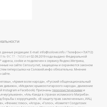
иальности
анные редакции: E-mail: info@solovei.info / Телефон:+7(4712)
Л № ФС 77 - 76535
от 02.09.2019 года выдано Федеральной
 адреса, cookie и подключен к сервису Яндекс.Метрика,
щенные на сайте Censury.net, защищены и охраняются законом
стем гиперссылка на Соловей.инфо обязательна. Мнение
 сайте.
еговы», «Армия воли народа», «Русский общенациональный
пик дивижн», «Меджлис крымскотатарского народа», движение
й Instagram и Facebook). Признаны
террористическими
и
я-мусульмане», «Аль-Каида в странах исламского Магриба».
д борьбы с коррупцией», «В защиту прав заключенных», ИАЦ
, «Феникс плюс», «Агора», «Голос», «Комитет Солдатских