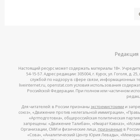
Редакция
Настоящий ресурс может содержать материалы 18+. Учредитель 
54-15-57. Адрес редакции: 305004, г. Курск, ул. Гоголя, д.
службой по надзору в сфере связи, информационных тех
liveinternet.ru, openstat.com условия использования содер
Российской Федерации. При полном или частичном испо
редакц
Для читателей: в России признаны
экстремистскими
и запре
союз», «Движение против нелегальной иммиграции», «Правый
«Артподготовка», общероссийская политическая партия «
запрещены: «Движение Талибан», «Имарат Кавказ», «Исламс
Организации, СМИ и физические лица,
признанные
в России
«Сова», «Аналитический Центр Юрия Левады», «Мемориал»