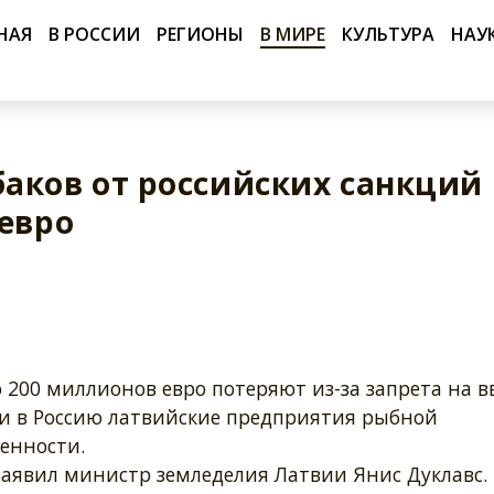
НАЯ
В РОССИИ
РЕГИОНЫ
В МИРЕ
КУЛЬТУРА
НАУ
аков от российских санкций
 евро
 200 миллионов евро потеряют из-за запрета на в
и в Россию латвийские предприятия рыбной
енности.
заявил министр земледелия Латвии Янис Дуклавс.