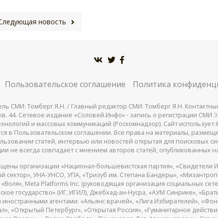
Следующая новость
Пользовательское соглашение
Политика конфиденц
СМИ: Томберг Я.Н. / Главный редактор СМИ: Томберг Я.Н. Контактные д
 25, кв. 44. Сетевое издание «Соловей.Инфо» - запись о регистрации СМИ
Э
нологий и массовых коммуникаций (Роскомнадзор). Сайт использует IP
жатся в Пользовательском соглашении. Все права на материалы, разме
льзовании статей, интервью или новостей открытая для поисковых си
ии не всегда совпадает с мнением авторов статей, опубликованных на
щены организации «Национал-большевистская партия», «Свидетели И
 сектор», УНА-УНСО, УПА, «Тризуб им. Степана Бандеры», «Мизантро
Воля», Meta Platforms Inc. (руководящая организация социальных сете
кое государство» (ИГ, ИГИЛ), Джебхад-ан-Нусра, «АУМ Синрике», «Брать
 иностранными агентами: «Альянс врачей», «Лига Избирателей», «Фон
, «Открытый Петербург», «Открытая Россия», «Гуманитарное действие»