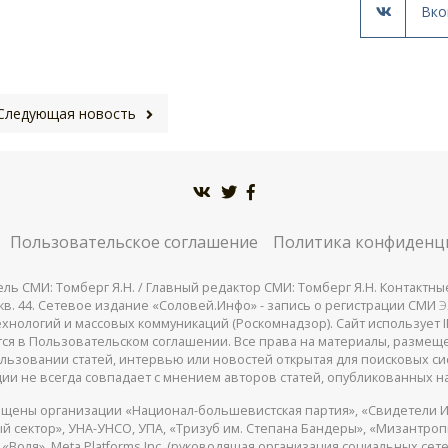
Вко
Следующая новость
Пользовательское соглашение
Политика конфиденц
СМИ: Томберг Я.Н. / Главный редактор СМИ: Томберг Я.Н. Контактные д
 25, кв. 44. Сетевое издание «Соловей.Инфо» - запись о регистрации СМИ
Э
нологий и массовых коммуникаций (Роскомнадзор). Сайт использует IP
жатся в Пользовательском соглашении. Все права на материалы, разме
льзовании статей, интервью или новостей открытая для поисковых си
ии не всегда совпадает с мнением авторов статей, опубликованных на
щены организации «Национал-большевистская партия», «Свидетели И
 сектор», УНА-УНСО, УПА, «Тризуб им. Степана Бандеры», «Мизантро
Воля», Meta Platforms Inc. (руководящая организация социальных сете