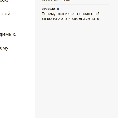
В РОССИИ
овной
Почему возникает неприятный
запах изо рта и как его лечить
одимых.
нему