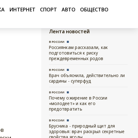
КА
ИНТЕРНЕТ
СПОРТ
АВТО
ОБЩЕСТВО
Лента новостей
В РОССИИ
Россиянкам рассказали, как
подготовиться к риску
преждевременных родов
В РОССИИ
Врач объяснила, действительно ли
сардины - суперфуд
В РОССИИ
Почему ожирение в России
«молодеет» и как его
предотвратить
В РОССИИ
Брусника - природный щит для
ов
здоровья: врач раскрыл секретные
ески
свойства ягоды