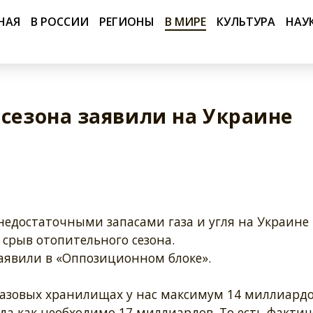
НАЯ
В РОССИИ
РЕГИОНЫ
В МИРЕ
КУЛЬТУРА
НАУ
 сезона заявили на Украине
 недостаточными запасами газа и угля на Украине
срыв отопительного сезона.
заявили в «Оппозиционном блоке».
 газовых хранилищах у нас максимум 14 миллиард
гда как необходимо 17 миллиардов. То есть фактич