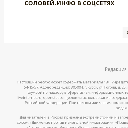
СОЛОВЕЙ.ИНФО В СОЦСЕТЯХ
Редакция
Настоящий ресурс может содержать материалы 18+. Учредитель 
54-15-57. Адрес редакции: 305004, г. Курск, ул. Гоголя, д.
службой по надзору в сфере связи, информационных тех
liveinternet.ru, openstat.com условия использования содер
Российской Федерации. При полном или частичном испо
редакц
Для читателей: в России признаны
экстремистскими
и запре
союз», «Движение против нелегальной иммиграции», «Правый
«Артподготовка», общероссийская политическая партия «