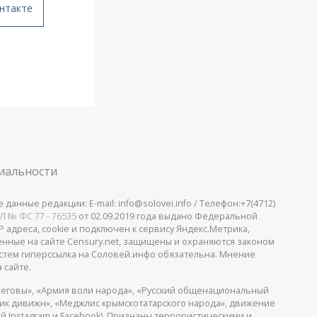
нтакте
иальности
анные редакции: E-mail: info@solovei.info / Телефон:+7(4712)
Л № ФС 77 - 76535
от 02.09.2019 года выдано Федеральной
 адреса, cookie и подключен к сервису Яндекс.Метрика,
щенные на сайте Censury.net, защищены и охраняются законом
стем гиперссылка на Соловей.инфо обязательна. Мнение
 сайте.
еговы», «Армия воли народа», «Русский общенациональный
пик дивижн», «Меджлис крымскотатарского народа», движение
й Instagram и Facebook). Признаны
террористическими
и