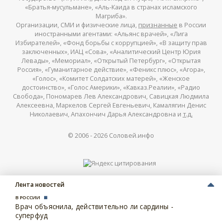
«Братья-мусульмане», «Аль-Каида в странах исламского
Магриба».
Организации, СМИ и физические лица,
признанные
в России
иностранными агентами: «Альянс врачей», «Лига
Избирателей», «Фонд борьбы с коррупцией», «В защиту прав
заключенных», ИАЦ «Сова», «Аналитический Центр Юрия
Левады», «Мемориал», «Открытый Петербург», «Открытая
Россия», «Гуманитарное действие», «Феникс плюс», «Агора»,
«Голос», «Комитет Солдатских матерей», «Женское
достоинство», «Голос Америки», «Кавказ.Реалии», «Радио
Свобода», Пономарев Лев Александрович, Савицкая Людмила
Алексеевна, Маркелов Сергей Евгеньевич, Камалягин Денис
Николаевич, Апахончич Дарья Александровна и
т.д.
© 2006 -
2026
Соловей.инфо
Лента новостей
В РОССИИ
Врач объяснила, действительно ли сардины -
суперфуд