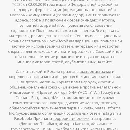
76535
от 02.09.2019 года выдано Федеральной службой по
надзору в сфере связи, информационных технологий и
массовых коммуникаций (Роскомнадзор). Сайт использует IP
адреса, cookie и подключен к сервису Яндекс.Метрика,
liveinternet.ru, openstat.com условия использования
содержатся в Пользовательском соглашении. Все права на
материалы, размещенные на сайте Censury.net, защищены и
охраняются законом Российской Федерации. При полном или
частичном использовании статей, интервью или новостей
открытая для поисковых систем гиперссылка на Соловей.инфо
обязательна. Мнение редакции не всегда совпадает с
мнением авторов статей, опубликованных на сайте.
Для читателей: в России признаны
экстремистскими
и
запрещены организации «Национал-большевистская партия»,
«Свидетели Иеговы», «Армия воли народа», «Русский
общенациональный союз», «Движение против нелегальной
иммиграции», «Правый сектор», УНА-УНСО, УПА, «Тризуб им.
Степана Бандеры», «Мизантропик дивижн», «Меджлис
крымскотатарского народа», движение «Артподготовка»,
общероссийская политическая партия «Воля», Meta Platforms
Inc. (руководящая организация социальных сетей Instagram и
Facebook). Признаны
террористическими
и запрещены:
«Движение Талибан», «Имарат Кавказ», «Исламское
государство» (ИГ, ИГИЛ), Джебхад-ан-Нусра, «АУМ Синрике»,