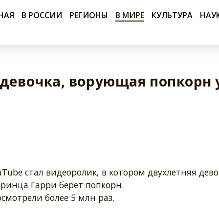
НАЯ
В РОССИИ
РЕГИОНЫ
В МИРЕ
КУЛЬТУРА
НАУ
 девочка, ворующая попкорн 
Tube стал видеоролик, в котором двухлетняя дево
принца Гарри берет попкорн.
осмотрели более 5 млн раз.