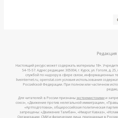
Редакция
Настоящий ресурс может содержать материалы 18+. Учредитель 
54-15-57. Адрес редакции: 305004, г. Курск, ул. Гоголя, д.
службой по надзору в сфере связи, информационных тех
liveinternet.ru, openstat.com условия использования содер
Российской Федерации. При полном или частичном испо
редакц
Для читателей: в России признаны
экстремистскими
и запре
союз», «Движение против нелегальной иммиграции», «Правый
«Артподготовка», общероссийская политическая партия «
запрещены: «Движение Талибан», «Имарат Кавказ», «Исламс
Организации, СМИ и физические лица,
признанные
в России