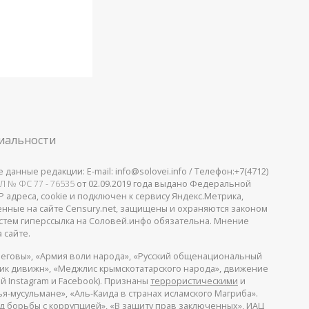
иальности
анные редакции: E-mail: info@solovei.info / Телефон:+7(4712)
Л № ФС 77 - 76535
от 02.09.2019 года выдано Федеральной
 адреса, cookie и подключен к сервису Яндекс.Метрика,
щенные на сайте Censury.net, защищены и охраняются законом
стем гиперссылка на Соловей.инфо обязательна. Мнение
 сайте.
еговы», «Армия воли народа», «Русский общенациональный
пик дивижн», «Меджлис крымскотатарского народа», движение
й Instagram и Facebook). Признаны
террористическими
и
я-мусульмане», «Аль-Каида в странах исламского Магриба».
д борьбы с коррупцией», «В защиту прав заключенных», ИАЦ