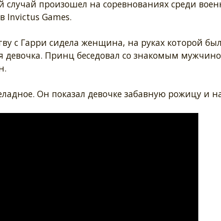
й случай произошел на соревнованиях среди воен
 Invictus Games.
тву с Гарри сидела женщина, на руках которой бы
я девочка. Принц беседовал со знакомым мужчино
н.
еладное. Он показал девочке забавную рожицу и н