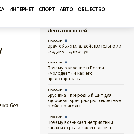
КА
ИНТЕРНЕТ
СПОРТ
АВТО
ОБЩЕСТВО
Лента новостей
В РОССИИ
Врач объяснила, действительно ли
у
сардины - суперфуд
В РОССИИ
Почему ожирение в России
«молодеет» и как его
предотвратить
В РОССИИ
Брусника - природный щит для
здоровья: врач раскрыл секретные
чка без
свойства ягоды
В РОССИИ
Почему возникает неприятный
запах изо рта и как его лечить