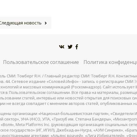
Следующая новость
Пользовательское соглашение
Политика конфиденц
СМИ: Томберг Я.Н. / Главный редактор СМИ: Томберг Я.Н. Контактные д
 25, кв. 44. Сетевое издание «Соловей.Инфо» - запись о регистрации СМИ
Э
нологий и массовых коммуникаций (Роскомнадзор). Сайт использует IP
жатся в Пользовательском соглашении. Все права на материалы, разме
льзовании статей, интервью или новостей открытая для поисковых си
ии не всегда совпадает с мнением авторов статей, опубликованных на
щены организации «Национал-большевистская партия», «Свидетели И
 сектор», УНА-УНСО, УПА, «Тризуб им. Степана Бандеры», «Мизантро
Воля», Meta Platforms Inc. (руководящая организация социальных сете
кое государство» (ИГ, ИГИЛ), Джебхад-ан-Нусра, «АУМ Синрике», «Брать
 иностранными агентами: «Альянс врачей», «Лига Избирателей», «Фон