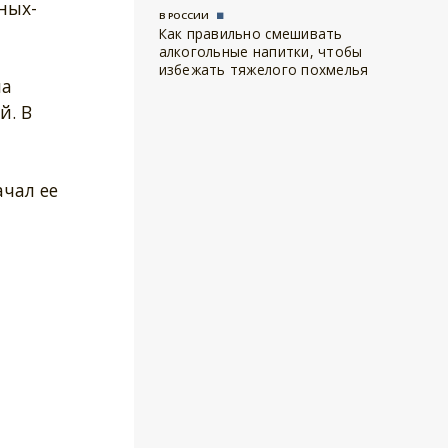
ных-
В РОССИИ
Как правильно смешивать
алкогольные напитки, чтобы
избежать тяжелого похмелья
ла
й. В
ачал ее