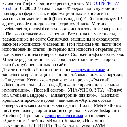
«Соловей.Инфо» - запись о регистрации СМИ
ЭЛ № ФС 77 -
76535
от 02.09.2019 года выдано Федеральной службой по
надзору в сфере связи, информационных технологий и
массовых коммуникаций (Роскомнадзор). Сайт использует IP
адреса, cookie и подключен к сервису Яндекс.Метрика,
liveinternet.ru, openstat.com условия использования содержатся
в Пользовательском соглашении. Все права на материалы,
размещенные на сайте Censury.net, защищены и охраняются
законом Российской Федерации. При полном или частичном
использовании статей, интервью или новостей открытая для
поисковых систем гиперссылка на Соловей.инфо обязательна.
Мнение редакции не всегда совпадает с мнением авторов
статей, опубликованных на сайте.
Для читателей: в России признаны
экстремистскими
и
запрещены организации «Национал-большевистская партия»,
«Свидетели Иеговы», «Армия воли народа», «Русский
общенациональный союз», «Движение против нелегальной
иммиграции», «Правый сектор», УНА-УНСО, УПА, «Тризуб
им. Степана Бандеры», «Мизантропик дивижн», «Меджлис
крымскотатарского народа», движение «Артподготовка»,
общероссийская политическая партия «Воля», Meta Platforms
Inc. (руководящая организация социальных сетей Instagram и
Facebook). Признаны
террористическими
и запрещены:
«Движение Талибан», «Имарат Кавказ», «Исламское
государство» (ИГ, ИГИЛ), Джебхад-ан-Нусра, «АУМ