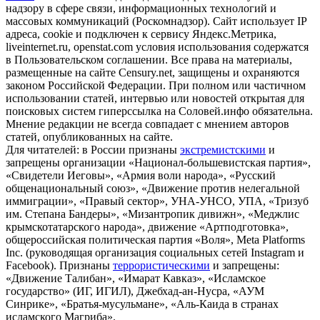
надзору в сфере связи, информационных технологий и
массовых коммуникаций (Роскомнадзор). Сайт использует IP
адреса, cookie и подключен к сервису Яндекс.Метрика,
liveinternet.ru, openstat.com условия использования содержатся
в Пользовательском соглашении. Все права на материалы,
размещенные на сайте Censury.net, защищены и охраняются
законом Российской Федерации. При полном или частичном
использовании статей, интервью или новостей открытая для
поисковых систем гиперссылка на Соловей.инфо обязательна.
Мнение редакции не всегда совпадает с мнением авторов
статей, опубликованных на сайте.
Для читателей: в России признаны
экстремистскими
и
запрещены организации «Национал-большевистская партия»,
«Свидетели Иеговы», «Армия воли народа», «Русский
общенациональный союз», «Движение против нелегальной
иммиграции», «Правый сектор», УНА-УНСО, УПА, «Тризуб
им. Степана Бандеры», «Мизантропик дивижн», «Меджлис
крымскотатарского народа», движение «Артподготовка»,
общероссийская политическая партия «Воля», Meta Platforms
Inc. (руководящая организация социальных сетей Instagram и
Facebook). Признаны
террористическими
и запрещены:
«Движение Талибан», «Имарат Кавказ», «Исламское
государство» (ИГ, ИГИЛ), Джебхад-ан-Нусра, «АУМ
Синрике», «Братья-мусульмане», «Аль-Каида в странах
исламского Магриба».