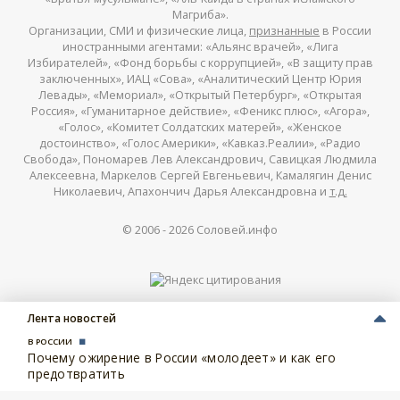
Магриба».
Организации, СМИ и физические лица,
признанные
в России
иностранными агентами: «Альянс врачей», «Лига
Избирателей», «Фонд борьбы с коррупцией», «В защиту прав
заключенных», ИАЦ «Сова», «Аналитический Центр Юрия
Левады», «Мемориал», «Открытый Петербург», «Открытая
Россия», «Гуманитарное действие», «Феникс плюс», «Агора»,
«Голос», «Комитет Солдатских матерей», «Женское
достоинство», «Голос Америки», «Кавказ.Реалии», «Радио
Свобода», Пономарев Лев Александрович, Савицкая Людмила
Алексеевна, Маркелов Сергей Евгеньевич, Камалягин Денис
Николаевич, Апахончич Дарья Александровна и
т.д.
© 2006 -
2026
Соловей.инфо
Лента новостей
В РОССИИ
Почему ожирение в России «молодеет» и как его
предотвратить