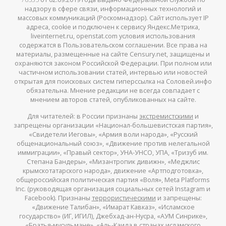
надзору в сфере связи, информационных технологий и
массовых коммуникаций (Роскомнадзор). Сайт использует IP
адреса, cookie и подключен к сервису Яндекс.Метрика,
liveinternet.ru, openstat.com условия использования
содержатся в Пользовательском соглашении. Все права на
материалы, размещенные на сайте Censury.net, защищены и
охраняются законом Российской Федерации. При полном или
частичном использовании статей, интервью или новостей
открытая для поисковых систем гиперссылка на Соловей.инфо
обязательна. Мнение редакции не всегда совпадает с
мнением авторов статей, опубликованных на сайте.
Для читателей: в России признаны
экстремистскими
и
запрещены организации «Национал-большевистская партия»,
«Свидетели Иеговы», «Армия воли народа», «Русский
общенациональный союз», «Движение против нелегальной
иммиграции», «Правый сектор», УНА-УНСО, УПА, «Тризуб им.
Степана Бандеры», «Мизантропик дивижн», «Меджлис
крымскотатарского народа», движение «Артподготовка»,
общероссийская политическая партия «Воля», Meta Platforms
Inc. (руководящая организация социальных сетей Instagram и
Facebook). Признаны
террористическими
и запрещены:
«Движение Талибан», «Имарат Кавказ», «Исламское
государство» (ИГ, ИГИЛ), Джебхад-ан-Нусра, «АУМ Синрике»,
«Братья-мусульмане», «Аль-Каида в странах исламского