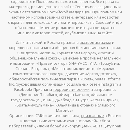
содержатся в Пользовательском соглашении. Все права на
материалы, размещенные на сайте Censury.net, защищены и
охраняются законом Российской Федерации. При полном или
частичном использовании статей, интервью или новостей
открытая для поисковых систем гиперссылка на Соловей.инфо
обязательна. Мнение редакции не всегда совпадает с
мнением авторов статей, опубликованных на сайте.
Для читателей: в России признаны
экстремистскими
и
запрещены организации «Национал-большевистская партия»,
«Свидетели Иеговы», «Армия воли народа», «Русский
общенациональный союз», «Движение против нелегальной
иммиграции», «Правый сектор», УНА-УНСО, УПА, «Тризуб им.
Степана Бандеры», «Мизантропик дивижн», «Меджлис
крымскотатарского народа», движение «Артподготовка»,
общероссийская политическая партия «Воля», Meta Platforms
Inc. (руководящая организация социальных сетей Instagram и
Facebook). Признаны
террористическими
и запрещены:
«Движение Талибан», «Имарат Кавказ», «Исламское
государство» (ИГ, ИГИЛ), Джебхад-ан-Нусра, «АУМ Синрике»,
«Братья-мусульмане», «Аль-Каида в странах исламского
Магриба».
Организации, СМИ и физические лица,
признанные
в России
иностранными агентами: «Альянс врачей», «Лига
Избирателей», «Фонд борьбы с коррупцией», «В защиту прав