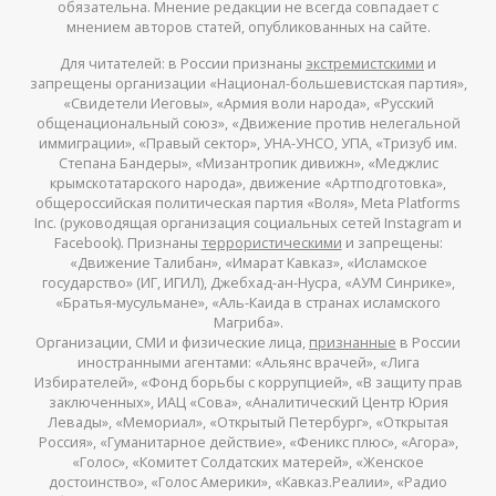
обязательна. Мнение редакции не всегда совпадает с
мнением авторов статей, опубликованных на сайте.
Для читателей: в России признаны
экстремистскими
и
запрещены организации «Национал-большевистская партия»,
«Свидетели Иеговы», «Армия воли народа», «Русский
общенациональный союз», «Движение против нелегальной
иммиграции», «Правый сектор», УНА-УНСО, УПА, «Тризуб им.
Степана Бандеры», «Мизантропик дивижн», «Меджлис
крымскотатарского народа», движение «Артподготовка»,
общероссийская политическая партия «Воля», Meta Platforms
Inc. (руководящая организация социальных сетей Instagram и
Facebook). Признаны
террористическими
и запрещены:
«Движение Талибан», «Имарат Кавказ», «Исламское
государство» (ИГ, ИГИЛ), Джебхад-ан-Нусра, «АУМ Синрике»,
«Братья-мусульмане», «Аль-Каида в странах исламского
Магриба».
Организации, СМИ и физические лица,
признанные
в России
иностранными агентами: «Альянс врачей», «Лига
Избирателей», «Фонд борьбы с коррупцией», «В защиту прав
заключенных», ИАЦ «Сова», «Аналитический Центр Юрия
Левады», «Мемориал», «Открытый Петербург», «Открытая
Россия», «Гуманитарное действие», «Феникс плюс», «Агора»,
«Голос», «Комитет Солдатских матерей», «Женское
достоинство», «Голос Америки», «Кавказ.Реалии», «Радио