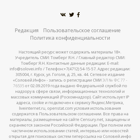
Редакция
Пользовательское соглашение
Политика конфиденциальности
Настоящий ресурс может содержать материалы 18+.
Учредитель СМИ: Томберг Я.Н. / Главный редактор СМИ:
Томберг Я.Н. Контактные данные редакции: E-mail:
info@solovei.info / Телефон:+7(4712) 54-15-57. Адрес редакции:
305004, г. Курск, ул. Гоголя, д. 25, кв. 44. Сетевое издание
«Соловей.Инфо» - запись о регистрации СМИ
ЭЛ № ФС 77 -
76535
от 02.09.2019 года выдано Федеральной службой по
надзору в сфере связи, информационных технологий и
массовых коммуникаций (Роскомнадзор). Сайт использует IP
адреса, cookie и подключен к сервису Яндекс.Метрика,
liveinternet.ru, openstat.com условия использования
содержатся в Пользовательском соглашении. Все права на
материалы, размещенные на сайте Censury.net, защищены и
охраняются законом Российской Федерации. При полном или
частичном использовании статей, интервью или новостей
открытая для поисковых систем гиперссылка на Соловей.инфо